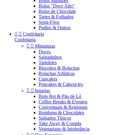
Bolos Sublimes
Bolos "Doce Alto"
Bolos de Chocolate
Tartes & Folhados
Semi-Frios
Pudins & Outros


Confeitaria
Confeitaria


Miniaturas
Doces
Salgadinhos
Tarteletes
Biscoitos & Bolachas
Bolachas Artísticas
Cupcakes
Popcakes & Cakesicles


Iguarias
Bolo Rei & Pão de Ló
Coffee Breaks & Eventos
Conventuais & Regionais
Bombons & Chocolates
Salgados Típicos
Take Away & Comida
Vegetariano & Intolerância