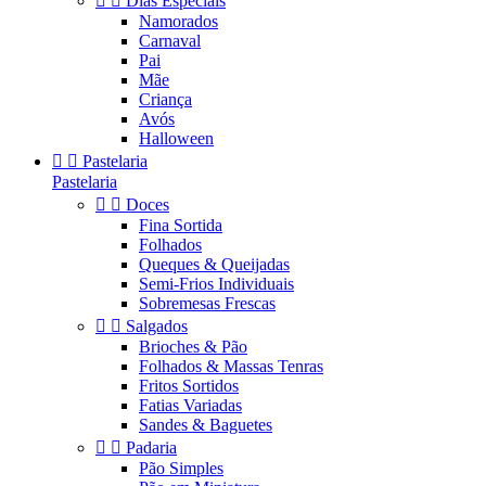


Dias Especiais
Namorados
Carnaval
Pai
Mãe
Criança
Avós
Halloween


Pastelaria
Pastelaria


Doces
Fina Sortida
Folhados
Queques & Queijadas
Semi-Frios Individuais
Sobremesas Frescas


Salgados
Brioches & Pão
Folhados & Massas Tenras
Fritos Sortidos
Fatias Variadas
Sandes & Baguetes


Padaria
Pão Simples