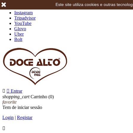
Este site utiliza cookies e outras tecno
Facebook
Instagram
Tripadvisor
YouTube
Glovo
Uber
Bolt


Entrar
shopping_cart
Carrinho
(0)
favorite
Tem de iniciar sessão
Login
|
Registar
