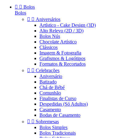


Bolos
Bolos


Aniversários
Artístico - Cake Design (3D)
Alto Relevo (2D / 3D)
Bolos Nús
Chocolate Artístico
Clássicos
Imagem & Fotografia
Grafismos & Logótipos
Formatos & Recortados


Celebrações
Aniversário
Batizado
Chá de Bébé
Comunhão
Finalistas de Curso
Despedidas (Só Adultos)
Casamento
Bodas de Casamento


Sobremesas
Bolos Simples
Bolos Tradicionais