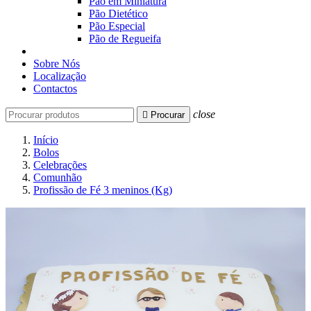
Pão em Miniatura
Pão Dietético
Pão Especial
Pão de Regueifa
Sobre Nós
Localização
Contactos
close

Procurar
Início
Bolos
Celebrações
Comunhão
Profissão de Fé 3 meninos (Kg)