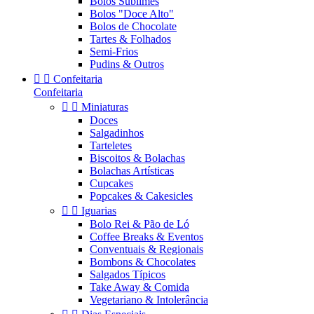
Bolos Sublimes
Bolos "Doce Alto"
Bolos de Chocolate
Tartes & Folhados
Semi-Frios
Pudins & Outros


Confeitaria
Confeitaria


Miniaturas
Doces
Salgadinhos
Tarteletes
Biscoitos & Bolachas
Bolachas Artísticas
Cupcakes
Popcakes & Cakesicles


Iguarias
Bolo Rei & Pão de Ló
Coffee Breaks & Eventos
Conventuais & Regionais
Bombons & Chocolates
Salgados Típicos
Take Away & Comida
Vegetariano & Intolerância