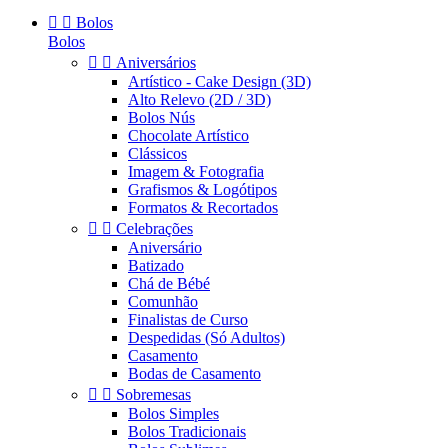


Bolos
Bolos


Aniversários
Artístico - Cake Design (3D)
Alto Relevo (2D / 3D)
Bolos Nús
Chocolate Artístico
Clássicos
Imagem & Fotografia
Grafismos & Logótipos
Formatos & Recortados


Celebrações
Aniversário
Batizado
Chá de Bébé
Comunhão
Finalistas de Curso
Despedidas (Só Adultos)
Casamento
Bodas de Casamento


Sobremesas
Bolos Simples
Bolos Tradicionais