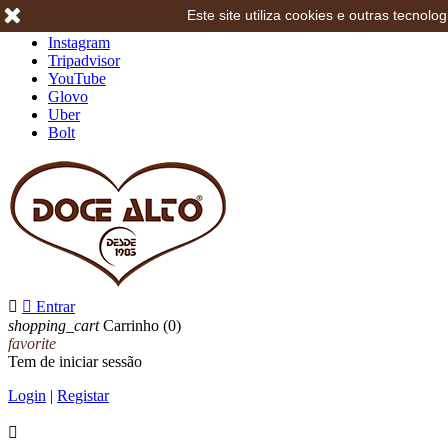
Este site utiliza cookies e outras tecno
Facebook
Instagram
Tripadvisor
YouTube
Glovo
Uber
Bolt


Entrar
shopping_cart
Carrinho
(0)
favorite
Tem de iniciar sessão
Login
|
Registar
