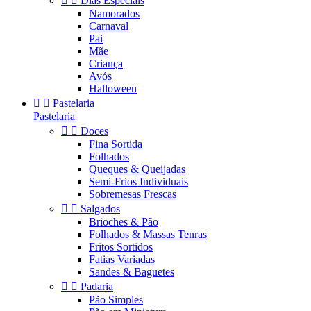


Dias Especiais
Namorados
Carnaval
Pai
Mãe
Criança
Avós
Halloween


Pastelaria
Pastelaria


Doces
Fina Sortida
Folhados
Queques & Queijadas
Semi-Frios Individuais
Sobremesas Frescas


Salgados
Brioches & Pão
Folhados & Massas Tenras
Fritos Sortidos
Fatias Variadas
Sandes & Baguetes


Padaria
Pão Simples