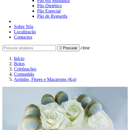
Pão em Miniatura
Pão Dietético
Pão Especial
Pão de Regueifa
Sobre Nós
Localização
Contactos
close

Procurar
Início
Bolos
Celebrações
Comunhão
Anjinho, Flores e Macarrons (Kg)