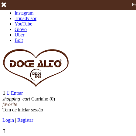
Es
Facebook
Instagram
Tripadvisor
YouTube
Glovo
Uber
Bolt


Entrar
shopping_cart
Carrinho
(0)
favorite
Tem de iniciar sessão
Login
|
Registar
