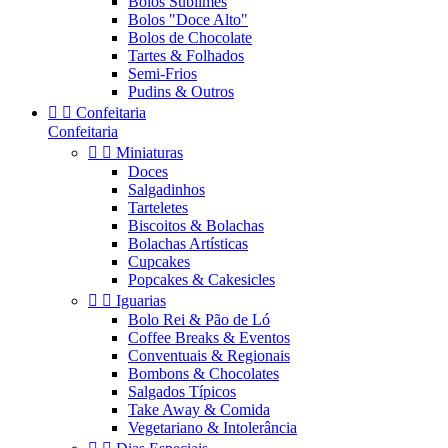
Bolos Sublimes
Bolos "Doce Alto"
Bolos de Chocolate
Tartes & Folhados
Semi-Frios
Pudins & Outros


Confeitaria
Confeitaria


Miniaturas
Doces
Salgadinhos
Tarteletes
Biscoitos & Bolachas
Bolachas Artísticas
Cupcakes
Popcakes & Cakesicles


Iguarias
Bolo Rei & Pão de Ló
Coffee Breaks & Eventos
Conventuais & Regionais
Bombons & Chocolates
Salgados Típicos
Take Away & Comida
Vegetariano & Intolerância