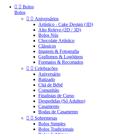


Bolos
Bolos


Aniversários
Artístico - Cake Design (3D)
Alto Relevo (2D / 3D)
Bolos Nús
Chocolate Artístico
Clássicos
Imagem & Fotografia
Grafismos & Logótipos
Formatos & Recortados


Celebrações
Aniversário
Batizado
Chá de Bébé
Comunhão
Finalistas de Curso
Despedidas (Só Adultos)
Casamento
Bodas de Casamento


Sobremesas
Bolos Simples
Bolos Tradicionais