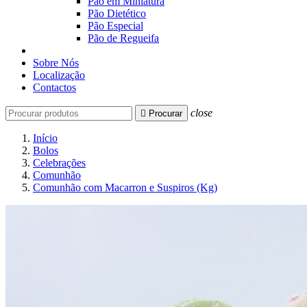
Pão em Miniatura
Pão Dietético
Pão Especial
Pão de Regueifa
Sobre Nós
Localização
Contactos
close

Procurar
Início
Bolos
Celebrações
Comunhão
Comunhão com Macarron e Suspiros (Kg)