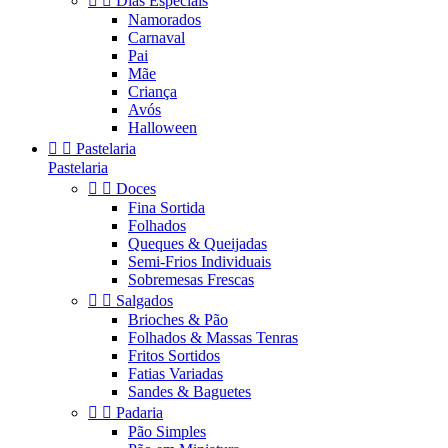


Dias Especiais
Namorados
Carnaval
Pai
Mãe
Criança
Avós
Halloween


Pastelaria
Pastelaria


Doces
Fina Sortida
Folhados
Queques & Queijadas
Semi-Frios Individuais
Sobremesas Frescas


Salgados
Brioches & Pão
Folhados & Massas Tenras
Fritos Sortidos
Fatias Variadas
Sandes & Baguetes


Padaria
Pão Simples