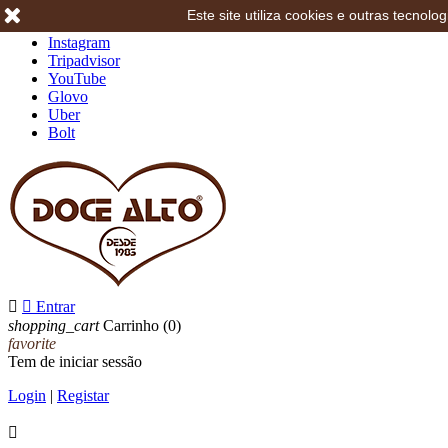
Este site utiliza cookies e outras tecno
Facebook
Instagram
Tripadvisor
YouTube
Glovo
Uber
Bolt


Entrar
shopping_cart
Carrinho
(0)
favorite
Tem de iniciar sessão
Login
|
Registar
