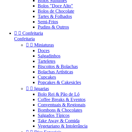
Bolos Sublimes
Bolos "Doce Alto"
Bolos de Chocolate
Tartes & Folhados
Semi-Frios
Pudins & Outros


Confeitaria
Confeitaria


Miniaturas
Doces
Salgadinhos
Tarteletes
Biscoitos & Bolachas
Bolachas Artísticas
Cupcakes
Popcakes & Cakesicles


Iguarias
Bolo Rei & Pão de Ló
Coffee Breaks & Eventos
Conventuais & Regionais
Bombons & Chocolates
Salgados Típicos
Take Away & Comida
Vegetariano & Intolerância