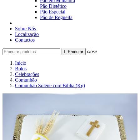
Pão em Miniatura
Pão Dietético
Pão Especial
Pão de Regueifa
Sobre Nós
Localização
Contactos
close

Procurar
Início
Bolos
Celebrações
Comunhão
Comunhão Solene com Biblia (Kg)