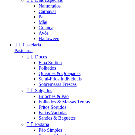


Dias Especiais
Namorados
Carnaval
Pai
Mãe
Criança
Avós
Halloween


Pastelaria
Pastelaria


Doces
Fina Sortida
Folhados
Queques & Queijadas
Semi-Frios Individuais
Sobremesas Frescas


Salgados
Brioches & Pão
Folhados & Massas Tenras
Fritos Sortidos
Fatias Variadas
Sandes & Baguetes


Padaria
Pão Simples