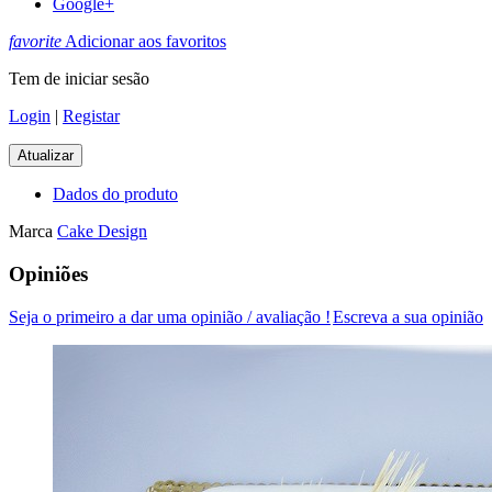
Google+
favorite
Adicionar aos favoritos
Tem de iniciar sesão
Login
|
Registar
Dados do produto
Marca
Cake Design
Opiniões
Seja o primeiro a dar uma opinião / avaliação !
Escreva a sua opinião