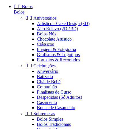


Bolos
Bolos


Aniversários
Artístico - Cake Design (3D)
Alto Relevo (2D / 3D)
Bolos Nús
Chocolate Artístico
Clássicos
Imagem & Fotografia
Grafismos & Logótipos
Formatos & Recortados


Celebrações
Aniversário
Batizado
Chá de Bébé
Comunhão
Finalistas de Curso
Despedidas (Só Adultos)
Casamento
Bodas de Casamento


Sobremesas
Bolos Simples
Bolos Tradicionais