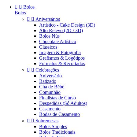


Bolos
Bolos


Aniversários
Artístico - Cake Design (3D)
Alto Relevo (2D / 3D)
Bolos Nús
Chocolate Artístico
Clássicos
Imagem & Fotografia
Grafismos & Logótipos
Formatos & Recortados


Celebrações
Aniversário
Batizado
Chá de Bébé
Comunhão
Finalistas de Curso
Despedidas (Só Adultos)
Casamento
Bodas de Casamento


Sobremesas
Bolos Simples
Bolos Tradicionais