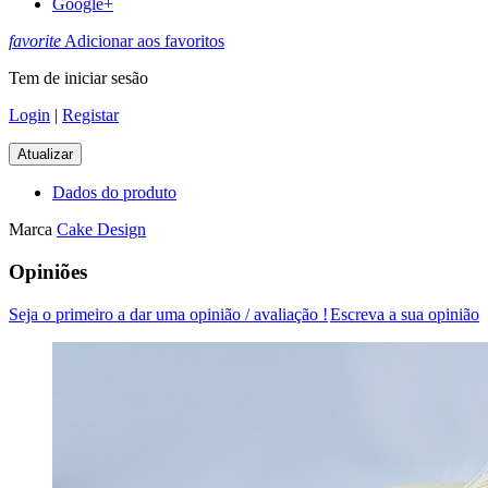
Google+
favorite
Adicionar aos favoritos
Tem de iniciar sesão
Login
|
Registar
Dados do produto
Marca
Cake Design
Opiniões
Seja o primeiro a dar uma opinião / avaliação !
Escreva a sua opinião