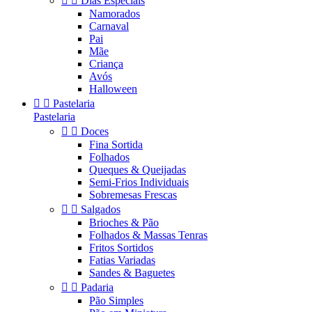


Dias Especiais
Namorados
Carnaval
Pai
Mãe
Criança
Avós
Halloween


Pastelaria
Pastelaria


Doces
Fina Sortida
Folhados
Queques & Queijadas
Semi-Frios Individuais
Sobremesas Frescas


Salgados
Brioches & Pão
Folhados & Massas Tenras
Fritos Sortidos
Fatias Variadas
Sandes & Baguetes


Padaria
Pão Simples