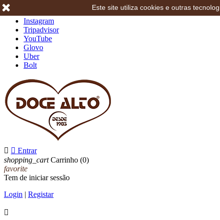
Este site utiliza cookies e outras tecno
Facebook
Instagram
Tripadvisor
YouTube
Glovo
Uber
Bolt


Entrar
shopping_cart
Carrinho
(0)
favorite
Tem de iniciar sessão
Login
|
Registar
