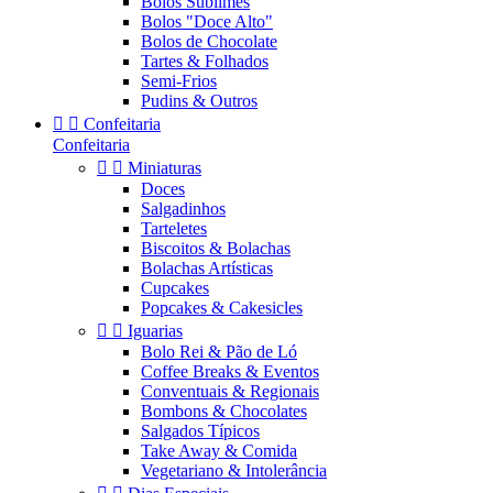
Bolos Sublimes
Bolos "Doce Alto"
Bolos de Chocolate
Tartes & Folhados
Semi-Frios
Pudins & Outros


Confeitaria
Confeitaria


Miniaturas
Doces
Salgadinhos
Tarteletes
Biscoitos & Bolachas
Bolachas Artísticas
Cupcakes
Popcakes & Cakesicles


Iguarias
Bolo Rei & Pão de Ló
Coffee Breaks & Eventos
Conventuais & Regionais
Bombons & Chocolates
Salgados Típicos
Take Away & Comida
Vegetariano & Intolerância