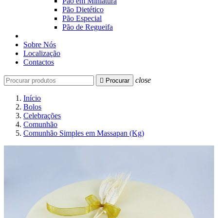
Pão em Miniatura
Pão Dietético
Pão Especial
Pão de Regueifa
Sobre Nós
Localização
Contactos
close

Procurar
Início
Bolos
Celebrações
Comunhão
Comunhão Simples em Massapan (Kg)