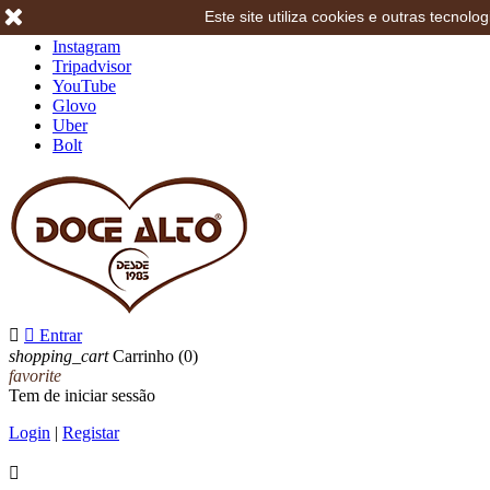
Este site utiliza cookies e outras tecno
Facebook
Instagram
Tripadvisor
YouTube
Glovo
Uber
Bolt


Entrar
shopping_cart
Carrinho
(0)
favorite
Tem de iniciar sessão
Login
|
Registar
