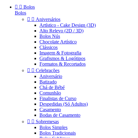


Bolos
Bolos


Aniversários
Artístico - Cake Design (3D)
Alto Relevo (2D / 3D)
Bolos Nús
Chocolate Artístico
Clássicos
Imagem & Fotografia
Grafismos & Logótipos
Formatos & Recortados


Celebrações
Aniversário
Batizado
Chá de Bébé
Comunhão
Finalistas de Curso
Despedidas (Só Adultos)
Casamento
Bodas de Casamento


Sobremesas
Bolos Simples
Bolos Tradicionais