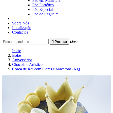
Pão em Miniatura
Pão Dietético
Pão Especial
Pão de Regueifa
Sobre Nós
Localização
Contactos
close

Procurar
Início
Bolos
Aniversários
Chocolate Artístico
Coroa de Rei com Flores e Macarons (Kg)