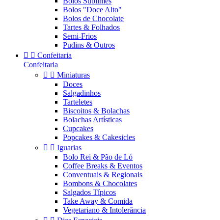
Bolos Sublimes
Bolos "Doce Alto"
Bolos de Chocolate
Tartes & Folhados
Semi-Frios
Pudins & Outros


Confeitaria
Confeitaria


Miniaturas
Doces
Salgadinhos
Tarteletes
Biscoitos & Bolachas
Bolachas Artísticas
Cupcakes
Popcakes & Cakesicles


Iguarias
Bolo Rei & Pão de Ló
Coffee Breaks & Eventos
Conventuais & Regionais
Bombons & Chocolates
Salgados Típicos
Take Away & Comida
Vegetariano & Intolerância