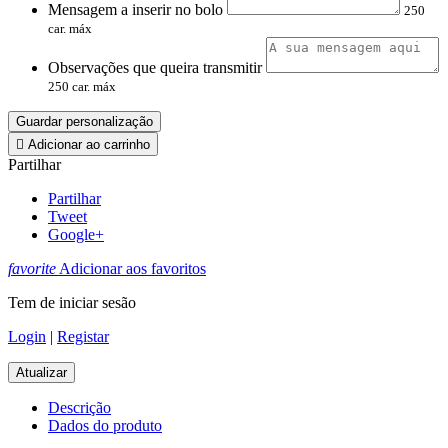
Mensagem a inserir no bolo
250
car. máx
Observações que queira transmitir
250 car. máx
Guardar personalização

Adicionar ao carrinho
Partilhar
Partilhar
Tweet
Google+
favorite
Adicionar aos favoritos
Tem de iniciar sesão
Login
|
Registar
Descrição
Dados do produto