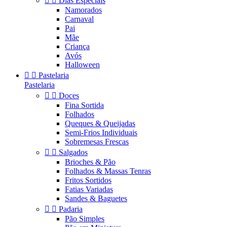


Dias Especiais
Namorados
Carnaval
Pai
Mãe
Criança
Avós
Halloween


Pastelaria
Pastelaria


Doces
Fina Sortida
Folhados
Queques & Queijadas
Semi-Frios Individuais
Sobremesas Frescas


Salgados
Brioches & Pão
Folhados & Massas Tenras
Fritos Sortidos
Fatias Variadas
Sandes & Baguetes


Padaria
Pão Simples