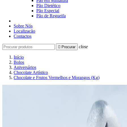
Pão em Miniatura
Pão Dietético
Pão Especial
Pão de Regueifa
Sobre Nós
Localização
Contactos
close

Procurar
Início
Bolos
Aniversários
Chocolate Artístico
Chocolate e Frutos Vermelhos e Morangos (Kg)