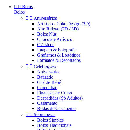


Bolos
Bolos


Aniversários
Artístico - Cake Design (3D)
Alto Relevo (2D / 3D)
Bolos Nús
Chocolate Artístico
Clássicos
Imagem & Fotografia
Grafismos & Logótipos
Formatos & Recortados


Celebrações
Aniversário
Batizado
Chá de Bébé
Comunhão
Finalistas de Curso
Despedidas (Só Adultos)
Casamento
Bodas de Casamento


Sobremesas
Bolos Simples
Bolos Tradicionais