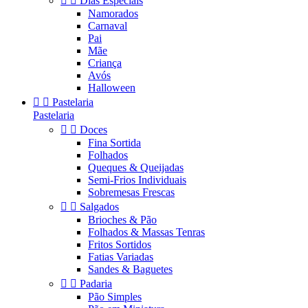


Dias Especiais
Namorados
Carnaval
Pai
Mãe
Criança
Avós
Halloween


Pastelaria
Pastelaria


Doces
Fina Sortida
Folhados
Queques & Queijadas
Semi-Frios Individuais
Sobremesas Frescas


Salgados
Brioches & Pão
Folhados & Massas Tenras
Fritos Sortidos
Fatias Variadas
Sandes & Baguetes


Padaria
Pão Simples