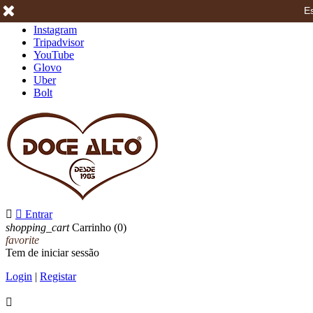
Es
Facebook
Instagram
Tripadvisor
YouTube
Glovo
Uber
Bolt


Entrar
shopping_cart
Carrinho
(0)
favorite
Tem de iniciar sessão
Login
|
Registar
