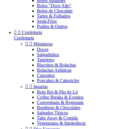
Bolos Sublimes
Bolos "Doce Alto"
Bolos de Chocolate
Tartes & Folhados
Semi-Frios
Pudins & Outros


Confeitaria
Confeitaria


Miniaturas
Doces
Salgadinhos
Tarteletes
Biscoitos & Bolachas
Bolachas Artísticas
Cupcakes
Popcakes & Cakesicles


Iguarias
Bolo Rei & Pão de Ló
Coffee Breaks & Eventos
Conventuais & Regionais
Bombons & Chocolates
Salgados Típicos
Take Away & Comida
Vegetariano & Intolerância