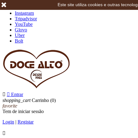
Este site utiliza cookies e outras tecno
Facebook
Instagram
Tripadvisor
YouTube
Glovo
Uber
Bolt


Entrar
shopping_cart
Carrinho
(0)
favorite
Tem de iniciar sessão
Login
|
Registar
