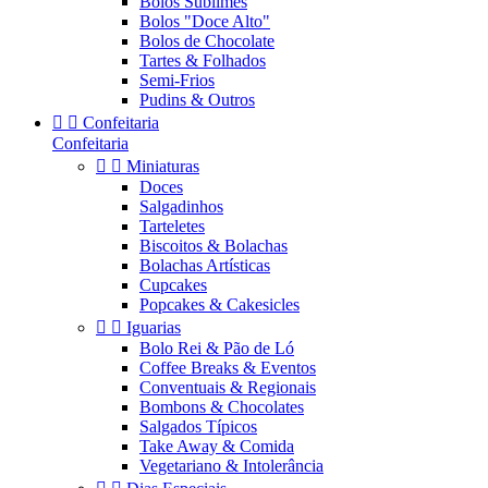
Bolos Sublimes
Bolos "Doce Alto"
Bolos de Chocolate
Tartes & Folhados
Semi-Frios
Pudins & Outros


Confeitaria
Confeitaria


Miniaturas
Doces
Salgadinhos
Tarteletes
Biscoitos & Bolachas
Bolachas Artísticas
Cupcakes
Popcakes & Cakesicles


Iguarias
Bolo Rei & Pão de Ló
Coffee Breaks & Eventos
Conventuais & Regionais
Bombons & Chocolates
Salgados Típicos
Take Away & Comida
Vegetariano & Intolerância