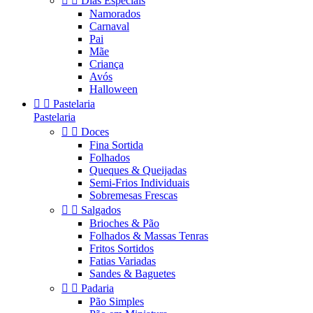


Dias Especiais
Namorados
Carnaval
Pai
Mãe
Criança
Avós
Halloween


Pastelaria
Pastelaria


Doces
Fina Sortida
Folhados
Queques & Queijadas
Semi-Frios Individuais
Sobremesas Frescas


Salgados
Brioches & Pão
Folhados & Massas Tenras
Fritos Sortidos
Fatias Variadas
Sandes & Baguetes


Padaria
Pão Simples