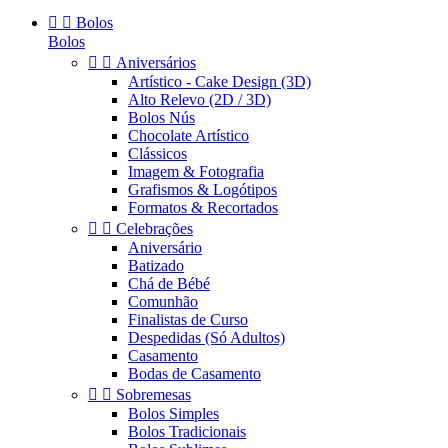


Bolos
Bolos


Aniversários
Artístico - Cake Design (3D)
Alto Relevo (2D / 3D)
Bolos Nús
Chocolate Artístico
Clássicos
Imagem & Fotografia
Grafismos & Logótipos
Formatos & Recortados


Celebrações
Aniversário
Batizado
Chá de Bébé
Comunhão
Finalistas de Curso
Despedidas (Só Adultos)
Casamento
Bodas de Casamento


Sobremesas
Bolos Simples
Bolos Tradicionais