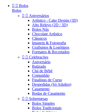


Bolos
Bolos


Aniversários
Artístico - Cake Design (3D)
Alto Relevo (2D / 3D)
Bolos Nús
Chocolate Artístico
Clássicos
Imagem & Fotografia
Grafismos & Logótipos
Formatos & Recortados


Celebrações
Aniversário
Batizado
Chá de Bébé
Comunhão
Finalistas de Curso
Despedidas (Só Adultos)
Casamento
Bodas de Casamento


Sobremesas
Bolos Simples
Bolos Tradicionais