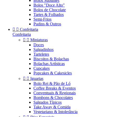
Bolos Sublimes
Bolos "Doce Alto"
Bolos de Chocolate
Tartes & Folhados
Semi-Frios
Pudins & Outros


Confeitaria
Confeitaria


Miniaturas
Doces
Salgadinhos
Tarteletes
Biscoitos & Bolachas
Bolachas Artísticas
Cupcakes
Popcakes & Cakesicles


Iguarias
Bolo Rei & Pão de Ló
Coffee Breaks & Eventos
Conventuais & Regionais
Bombons & Chocolates
Salgados Típicos
Take Away & Comida
Vegetariano & Intolerância