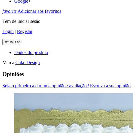
Google+
favorite
Adicionar aos favoritos
Tem de iniciar sesão
Login
|
Registar
Dados do produto
Marca
Cake Design
Opiniões
Seja o primeiro a dar uma opinião / avaliação !
Escreva a sua opinião