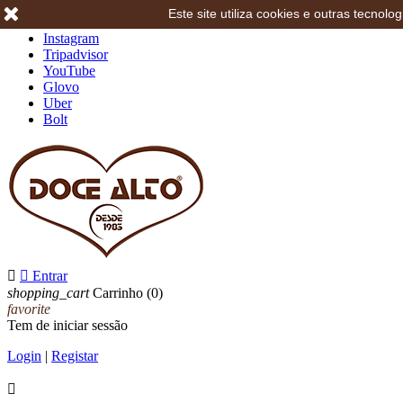
Este site utiliza cookies e outras tecno
Facebook
Instagram
Tripadvisor
YouTube
Glovo
Uber
Bolt


Entrar
shopping_cart
Carrinho
(0)
favorite
Tem de iniciar sessão
Login
|
Registar
