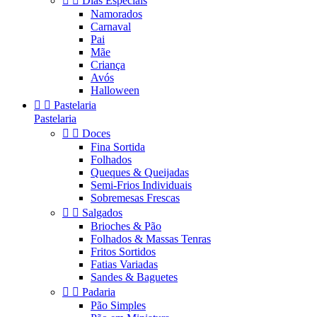


Dias Especiais
Namorados
Carnaval
Pai
Mãe
Criança
Avós
Halloween


Pastelaria
Pastelaria


Doces
Fina Sortida
Folhados
Queques & Queijadas
Semi-Frios Individuais
Sobremesas Frescas


Salgados
Brioches & Pão
Folhados & Massas Tenras
Fritos Sortidos
Fatias Variadas
Sandes & Baguetes


Padaria
Pão Simples