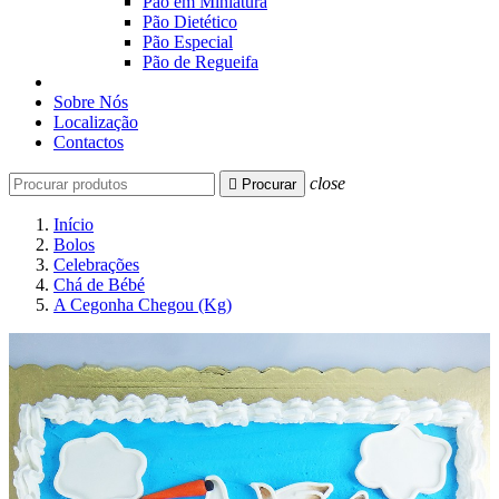
Pão em Miniatura
Pão Dietético
Pão Especial
Pão de Regueifa
Sobre Nós
Localização
Contactos
close

Procurar
Início
Bolos
Celebrações
Chá de Bébé
A Cegonha Chegou (Kg)