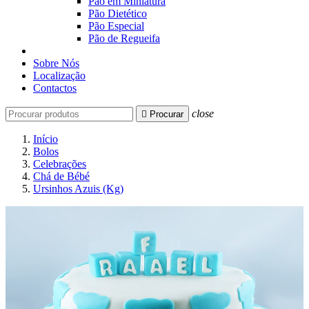
Pão em Miniatura
Pão Dietético
Pão Especial
Pão de Regueifa
Sobre Nós
Localização
Contactos
close

Procurar
Início
Bolos
Celebrações
Chá de Bébé
Ursinhos Azuis (Kg)