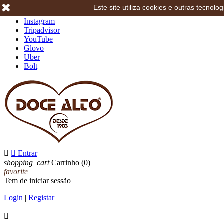
Este site utiliza cookies e outras tecno
Facebook
Instagram
Tripadvisor
YouTube
Glovo
Uber
Bolt


Entrar
shopping_cart
Carrinho
(0)
favorite
Tem de iniciar sessão
Login
|
Registar
