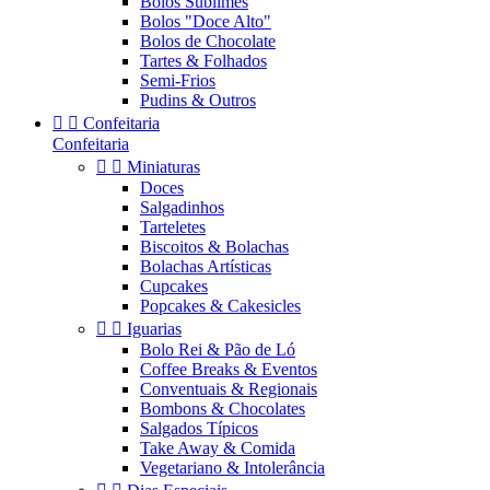
Bolos Sublimes
Bolos "Doce Alto"
Bolos de Chocolate
Tartes & Folhados
Semi-Frios
Pudins & Outros


Confeitaria
Confeitaria


Miniaturas
Doces
Salgadinhos
Tarteletes
Biscoitos & Bolachas
Bolachas Artísticas
Cupcakes
Popcakes & Cakesicles


Iguarias
Bolo Rei & Pão de Ló
Coffee Breaks & Eventos
Conventuais & Regionais
Bombons & Chocolates
Salgados Típicos
Take Away & Comida
Vegetariano & Intolerância