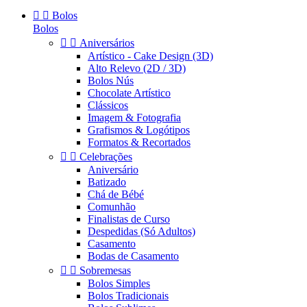


Bolos
Bolos


Aniversários
Artístico - Cake Design (3D)
Alto Relevo (2D / 3D)
Bolos Nús
Chocolate Artístico
Clássicos
Imagem & Fotografia
Grafismos & Logótipos
Formatos & Recortados


Celebrações
Aniversário
Batizado
Chá de Bébé
Comunhão
Finalistas de Curso
Despedidas (Só Adultos)
Casamento
Bodas de Casamento


Sobremesas
Bolos Simples
Bolos Tradicionais