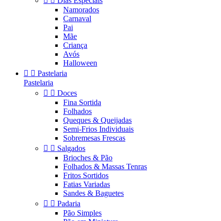


Dias Especiais
Namorados
Carnaval
Pai
Mãe
Criança
Avós
Halloween


Pastelaria
Pastelaria


Doces
Fina Sortida
Folhados
Queques & Queijadas
Semi-Frios Individuais
Sobremesas Frescas


Salgados
Brioches & Pão
Folhados & Massas Tenras
Fritos Sortidos
Fatias Variadas
Sandes & Baguetes


Padaria
Pão Simples