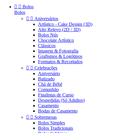


Bolos
Bolos


Aniversários
Artístico - Cake Design (3D)
Alto Relevo (2D / 3D)
Bolos Nús
Chocolate Artístico
Clássicos
Imagem & Fotografia
Grafismos & Logótipos
Formatos & Recortados


Celebrações
Aniversário
Batizado
Chá de Bébé
Comunhão
Finalistas de Curso
Despedidas (Só Adultos)
Casamento
Bodas de Casamento


Sobremesas
Bolos Simples
Bolos Tradicionais