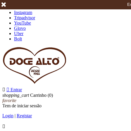
Es
Facebook
Instagram
Tripadvisor
YouTube
Glovo
Uber
Bolt


Entrar
shopping_cart
Carrinho
(0)
favorite
Tem de iniciar sessão
Login
|
Registar
