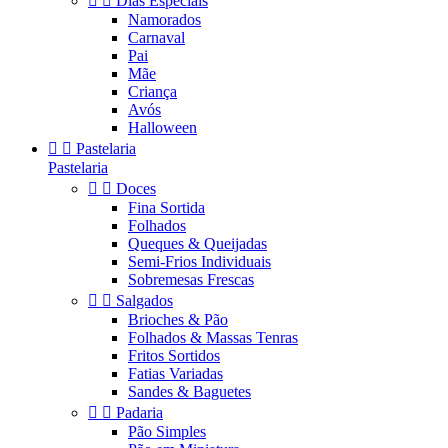


Dias Especiais
Namorados
Carnaval
Pai
Mãe
Criança
Avós
Halloween


Pastelaria
Pastelaria


Doces
Fina Sortida
Folhados
Queques & Queijadas
Semi-Frios Individuais
Sobremesas Frescas


Salgados
Brioches & Pão
Folhados & Massas Tenras
Fritos Sortidos
Fatias Variadas
Sandes & Baguetes


Padaria
Pão Simples