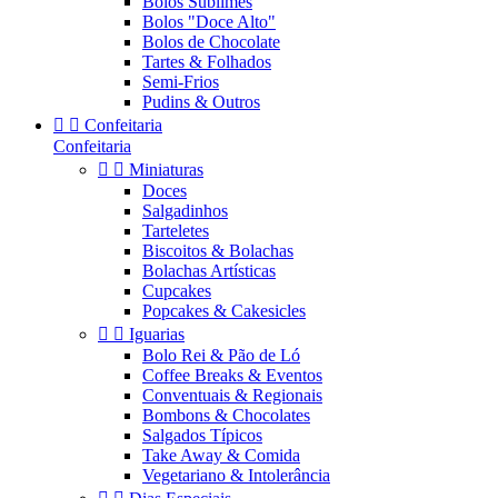
Bolos Sublimes
Bolos "Doce Alto"
Bolos de Chocolate
Tartes & Folhados
Semi-Frios
Pudins & Outros


Confeitaria
Confeitaria


Miniaturas
Doces
Salgadinhos
Tarteletes
Biscoitos & Bolachas
Bolachas Artísticas
Cupcakes
Popcakes & Cakesicles


Iguarias
Bolo Rei & Pão de Ló
Coffee Breaks & Eventos
Conventuais & Regionais
Bombons & Chocolates
Salgados Típicos
Take Away & Comida
Vegetariano & Intolerância