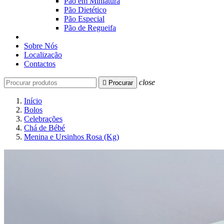
Pão em Miniatura
Pão Dietético
Pão Especial
Pão de Regueifa
Sobre Nós
Localização
Contactos
close

Procurar
Início
Bolos
Celebrações
Chá de Bébé
Menina e Ursinhos Rosa (Kg)