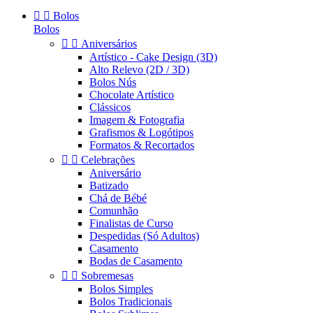


Bolos
Bolos


Aniversários
Artístico - Cake Design (3D)
Alto Relevo (2D / 3D)
Bolos Nús
Chocolate Artístico
Clássicos
Imagem & Fotografia
Grafismos & Logótipos
Formatos & Recortados


Celebrações
Aniversário
Batizado
Chá de Bébé
Comunhão
Finalistas de Curso
Despedidas (Só Adultos)
Casamento
Bodas de Casamento


Sobremesas
Bolos Simples
Bolos Tradicionais