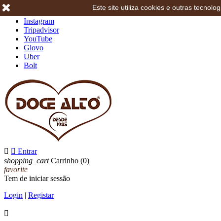
Este site utiliza cookies e outras tecno
Facebook
Instagram
Tripadvisor
YouTube
Glovo
Uber
Bolt


Entrar
shopping_cart
Carrinho
(0)
favorite
Tem de iniciar sessão
Login
|
Registar
