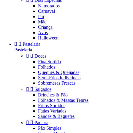


Dias Especiais
Namorados
Carnaval
Pai
Mãe
Criança
Avós
Halloween


Pastelaria
Pastelaria


Doces
Fina Sortida
Folhados
Queques & Queijadas
Semi-Frios Individuais
Sobremesas Frescas


Salgados
Brioches & Pão
Folhados & Massas Tenras
Fritos Sortidos
Fatias Variadas
Sandes & Baguetes


Padaria
Pão Simples