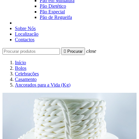
Pão em Miniatura
Pão Dietético
Pão Especial
Pão de Regueifa
Sobre Nós
Localização
Contactos
close

Procurar
Início
Bolos
Celebrações
Casamento
Ancorados para a Vida (Kg)