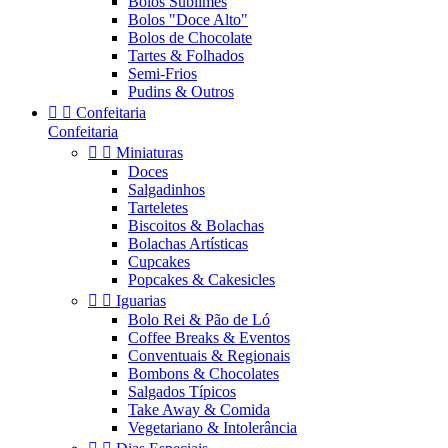
Bolos Sublimes
Bolos "Doce Alto"
Bolos de Chocolate
Tartes & Folhados
Semi-Frios
Pudins & Outros


Confeitaria
Confeitaria


Miniaturas
Doces
Salgadinhos
Tarteletes
Biscoitos & Bolachas
Bolachas Artísticas
Cupcakes
Popcakes & Cakesicles


Iguarias
Bolo Rei & Pão de Ló
Coffee Breaks & Eventos
Conventuais & Regionais
Bombons & Chocolates
Salgados Típicos
Take Away & Comida
Vegetariano & Intolerância