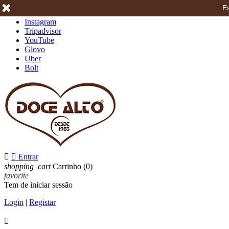
Es
Facebook
Instagram
Tripadvisor
YouTube
Glovo
Uber
Bolt


Entrar
shopping_cart
Carrinho
(0)
favorite
Tem de iniciar sessão
Login
|
Registar
