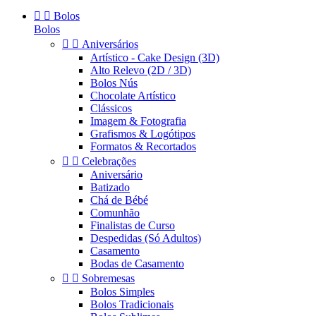


Bolos
Bolos


Aniversários
Artístico - Cake Design (3D)
Alto Relevo (2D / 3D)
Bolos Nús
Chocolate Artístico
Clássicos
Imagem & Fotografia
Grafismos & Logótipos
Formatos & Recortados


Celebrações
Aniversário
Batizado
Chá de Bébé
Comunhão
Finalistas de Curso
Despedidas (Só Adultos)
Casamento
Bodas de Casamento


Sobremesas
Bolos Simples
Bolos Tradicionais