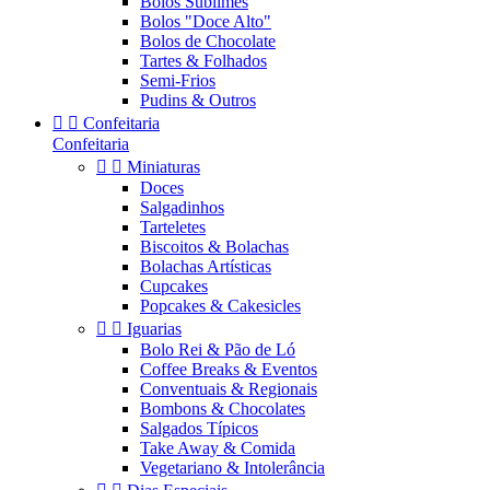
Bolos Sublimes
Bolos "Doce Alto"
Bolos de Chocolate
Tartes & Folhados
Semi-Frios
Pudins & Outros


Confeitaria
Confeitaria


Miniaturas
Doces
Salgadinhos
Tarteletes
Biscoitos & Bolachas
Bolachas Artísticas
Cupcakes
Popcakes & Cakesicles


Iguarias
Bolo Rei & Pão de Ló
Coffee Breaks & Eventos
Conventuais & Regionais
Bombons & Chocolates
Salgados Típicos
Take Away & Comida
Vegetariano & Intolerância