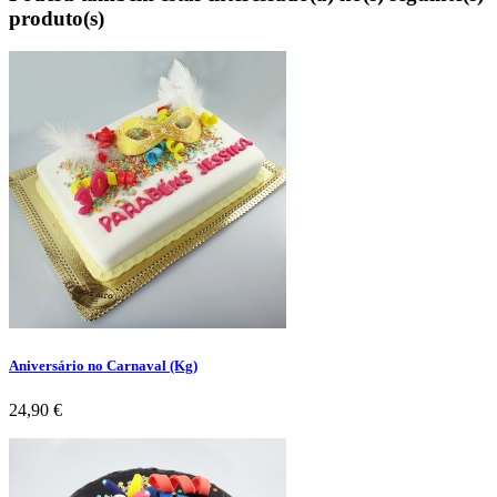
produto(s)
Aniversário no Carnaval (Kg)
Preço
24,90 €