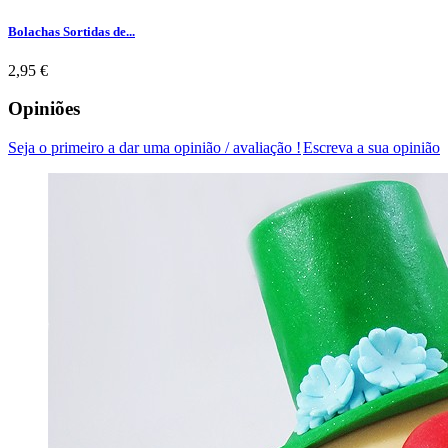
Bolachas Sortidas de...
Preço
2,95 €
Opiniões
Seja o primeiro a dar uma opinião / avaliação !
Escreva a sua opinião