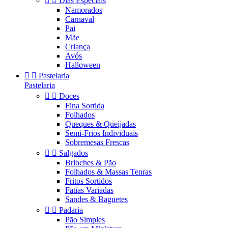


Dias Especiais
Namorados
Carnaval
Pai
Mãe
Criança
Avós
Halloween


Pastelaria
Pastelaria


Doces
Fina Sortida
Folhados
Queques & Queijadas
Semi-Frios Individuais
Sobremesas Frescas


Salgados
Brioches & Pão
Folhados & Massas Tenras
Fritos Sortidos
Fatias Variadas
Sandes & Baguetes


Padaria
Pão Simples