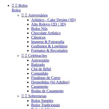


Bolos
Bolos


Aniversários
Artístico - Cake Design (3D)
Alto Relevo (2D / 3D)
Bolos Nús
Chocolate Artístico
Clássicos
Imagem & Fotografia
Grafismos & Logótipos
Formatos & Recortados


Celebrações
Aniversário
Batizado
Chá de Bébé
Comunhão
Finalistas de Curso
Despedidas (Só Adultos)
Casamento
Bodas de Casamento


Sobremesas
Bolos Simples
Bolos Tradicionais