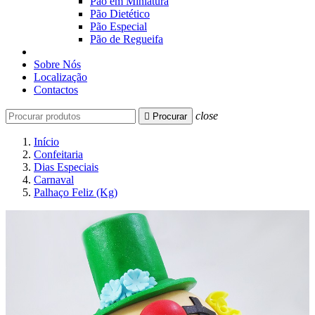
Pão em Miniatura
Pão Dietético
Pão Especial
Pão de Regueifa
Sobre Nós
Localização
Contactos
close

Procurar
Início
Confeitaria
Dias Especiais
Carnaval
Palhaço Feliz (Kg)