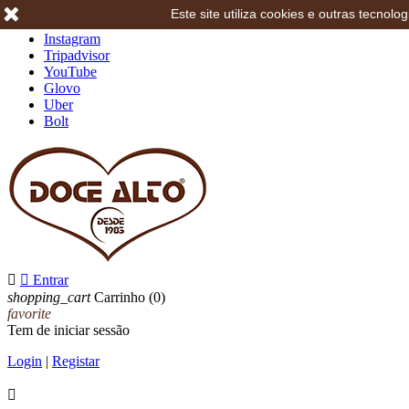
Este site utiliza cookies e outras tecno
Facebook
Instagram
Tripadvisor
YouTube
Glovo
Uber
Bolt


Entrar
shopping_cart
Carrinho
(0)
favorite
Tem de iniciar sessão
Login
|
Registar
