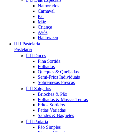


Dias Especiais
Namorados
Carnaval
Pai
Mãe
Criança
Avós
Halloween


Pastelaria
Pastelaria


Doces
Fina Sortida
Folhados
Queques & Queijadas
Semi-Frios Individuais
Sobremesas Frescas


Salgados
Brioches & Pão
Folhados & Massas Tenras
Fritos Sortidos
Fatias Variadas
Sandes & Baguetes


Padaria
Pão Simples