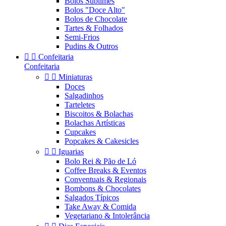
Bolos Sublimes
Bolos "Doce Alto"
Bolos de Chocolate
Tartes & Folhados
Semi-Frios
Pudins & Outros


Confeitaria
Confeitaria


Miniaturas
Doces
Salgadinhos
Tarteletes
Biscoitos & Bolachas
Bolachas Artísticas
Cupcakes
Popcakes & Cakesicles


Iguarias
Bolo Rei & Pão de Ló
Coffee Breaks & Eventos
Conventuais & Regionais
Bombons & Chocolates
Salgados Típicos
Take Away & Comida
Vegetariano & Intolerância