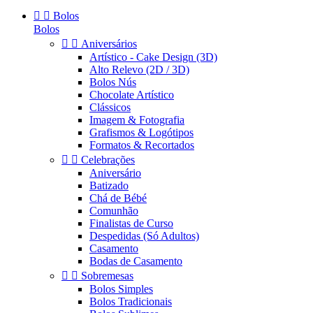


Bolos
Bolos


Aniversários
Artístico - Cake Design (3D)
Alto Relevo (2D / 3D)
Bolos Nús
Chocolate Artístico
Clássicos
Imagem & Fotografia
Grafismos & Logótipos
Formatos & Recortados


Celebrações
Aniversário
Batizado
Chá de Bébé
Comunhão
Finalistas de Curso
Despedidas (Só Adultos)
Casamento
Bodas de Casamento


Sobremesas
Bolos Simples
Bolos Tradicionais