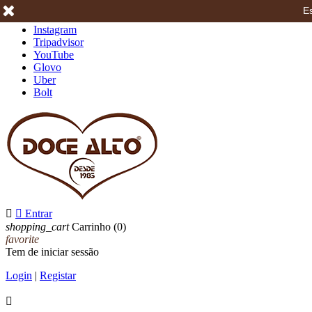
Es
Facebook
Instagram
Tripadvisor
YouTube
Glovo
Uber
Bolt


Entrar
shopping_cart
Carrinho
(0)
favorite
Tem de iniciar sessão
Login
|
Registar
