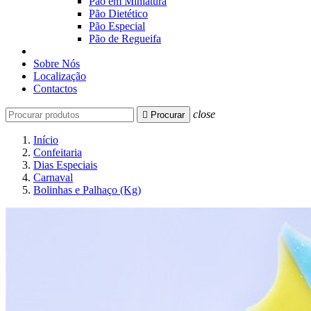
Pão em Miniatura
Pão Dietético
Pão Especial
Pão de Regueifa
Sobre Nós
Localização
Contactos
close

Procurar
Início
Confeitaria
Dias Especiais
Carnaval
Bolinhas e Palhaço (Kg)