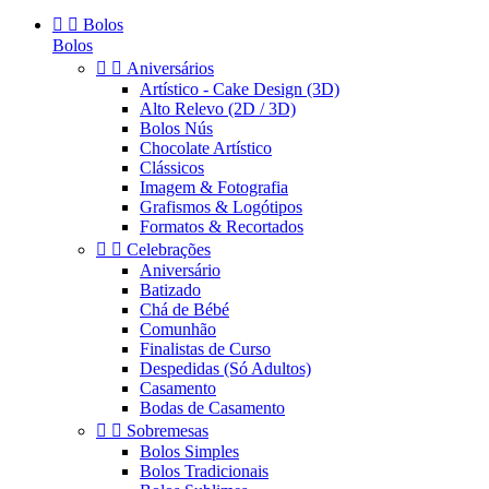


Bolos
Bolos


Aniversários
Artístico - Cake Design (3D)
Alto Relevo (2D / 3D)
Bolos Nús
Chocolate Artístico
Clássicos
Imagem & Fotografia
Grafismos & Logótipos
Formatos & Recortados


Celebrações
Aniversário
Batizado
Chá de Bébé
Comunhão
Finalistas de Curso
Despedidas (Só Adultos)
Casamento
Bodas de Casamento


Sobremesas
Bolos Simples
Bolos Tradicionais