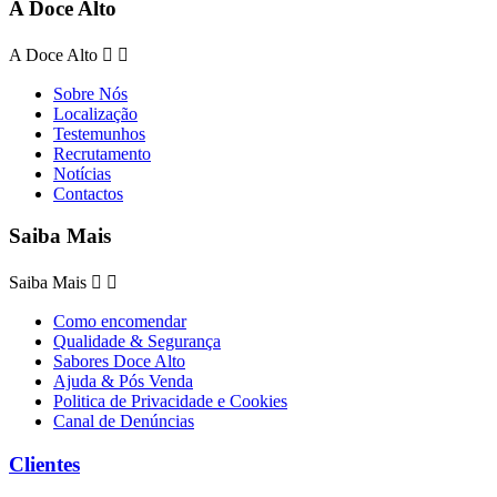
A Doce Alto
A Doce Alto


Sobre Nós
Localização
Testemunhos
Recrutamento
Notícias
Contactos
Saiba Mais
Saiba Mais


Como encomendar
Qualidade & Segurança
Sabores Doce Alto
Ajuda & Pós Venda
Politica de Privacidade e Cookies
Canal de Denúncias
Clientes