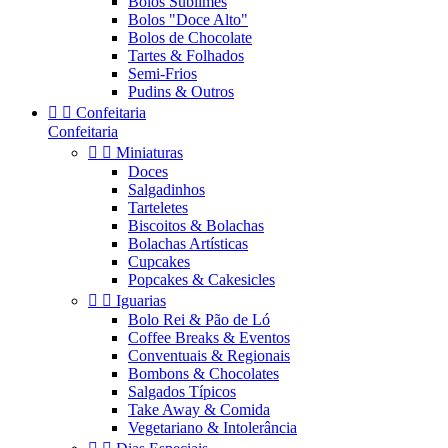
Bolos Sublimes
Bolos "Doce Alto"
Bolos de Chocolate
Tartes & Folhados
Semi-Frios
Pudins & Outros


Confeitaria
Confeitaria


Miniaturas
Doces
Salgadinhos
Tarteletes
Biscoitos & Bolachas
Bolachas Artísticas
Cupcakes
Popcakes & Cakesicles


Iguarias
Bolo Rei & Pão de Ló
Coffee Breaks & Eventos
Conventuais & Regionais
Bombons & Chocolates
Salgados Típicos
Take Away & Comida
Vegetariano & Intolerância