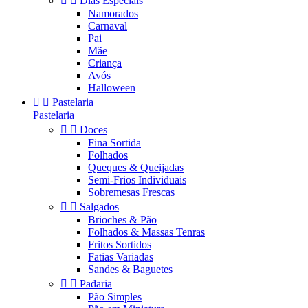


Dias Especiais
Namorados
Carnaval
Pai
Mãe
Criança
Avós
Halloween


Pastelaria
Pastelaria


Doces
Fina Sortida
Folhados
Queques & Queijadas
Semi-Frios Individuais
Sobremesas Frescas


Salgados
Brioches & Pão
Folhados & Massas Tenras
Fritos Sortidos
Fatias Variadas
Sandes & Baguetes


Padaria
Pão Simples