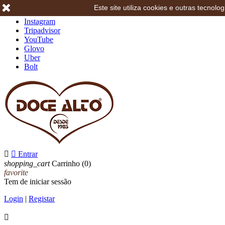
Este site utiliza cookies e outras tecno
Facebook
Instagram
Tripadvisor
YouTube
Glovo
Uber
Bolt


Entrar
shopping_cart
Carrinho
(0)
favorite
Tem de iniciar sessão
Login
|
Registar
