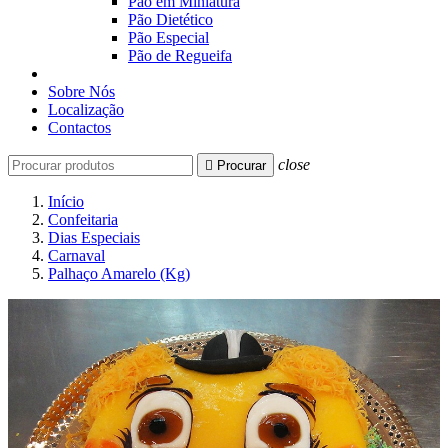
Pão em Miniatura
Pão Dietético
Pão Especial
Pão de Regueifa
Sobre Nós
Localização
Contactos
close

Procurar
Início
Confeitaria
Dias Especiais
Carnaval
Palhaço Amarelo (Kg)