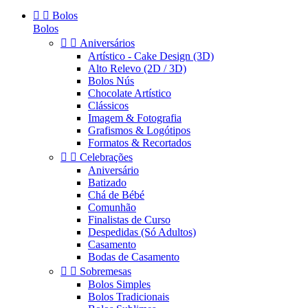


Bolos
Bolos


Aniversários
Artístico - Cake Design (3D)
Alto Relevo (2D / 3D)
Bolos Nús
Chocolate Artístico
Clássicos
Imagem & Fotografia
Grafismos & Logótipos
Formatos & Recortados


Celebrações
Aniversário
Batizado
Chá de Bébé
Comunhão
Finalistas de Curso
Despedidas (Só Adultos)
Casamento
Bodas de Casamento


Sobremesas
Bolos Simples
Bolos Tradicionais