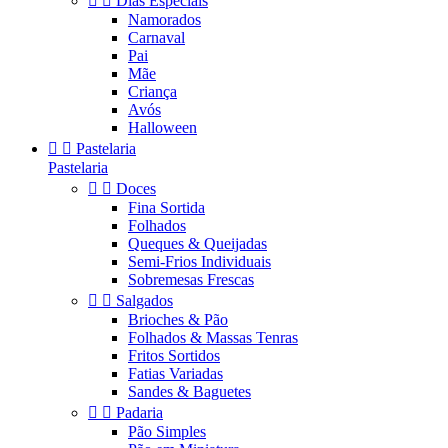


Dias Especiais
Namorados
Carnaval
Pai
Mãe
Criança
Avós
Halloween


Pastelaria
Pastelaria


Doces
Fina Sortida
Folhados
Queques & Queijadas
Semi-Frios Individuais
Sobremesas Frescas


Salgados
Brioches & Pão
Folhados & Massas Tenras
Fritos Sortidos
Fatias Variadas
Sandes & Baguetes


Padaria
Pão Simples