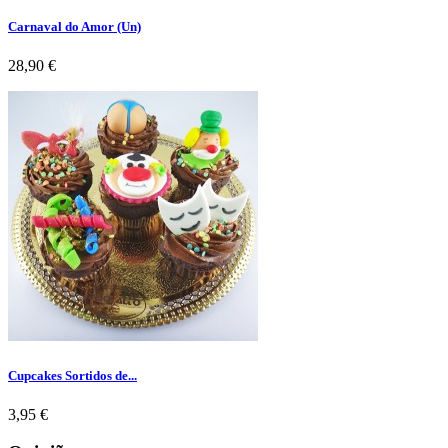
Carnaval do Amor (Un)
Preço
28,90 €
Cupcakes Sortidos de...
Preço
3,95 €