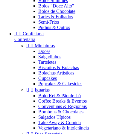
Bolos Sublimes
Bolos "Doce Alto"
Bolos de Chocolate
Tartes & Folhados
Semi-Frios
Pudins & Outros


Confeitaria
Confeitaria


Miniaturas
Doces
Salgadinhos
Tarteletes
Biscoitos & Bolachas
Bolachas Artísticas
Cupcakes
Popcakes & Cakesicles


Iguarias
Bolo Rei & Pão de Ló
Coffee Breaks & Eventos
Conventuais & Regionais
Bombons & Chocolates
Salgados Típicos
Take Away & Comida
Vegetariano & Intolerância