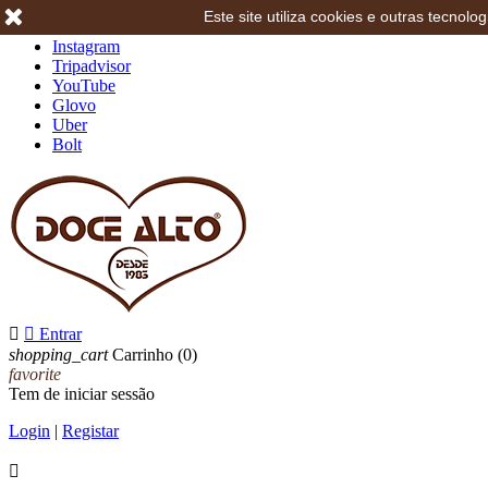
Este site utiliza cookies e outras tecno
Facebook
Instagram
Tripadvisor
YouTube
Glovo
Uber
Bolt


Entrar
shopping_cart
Carrinho
(0)
favorite
Tem de iniciar sessão
Login
|
Registar
