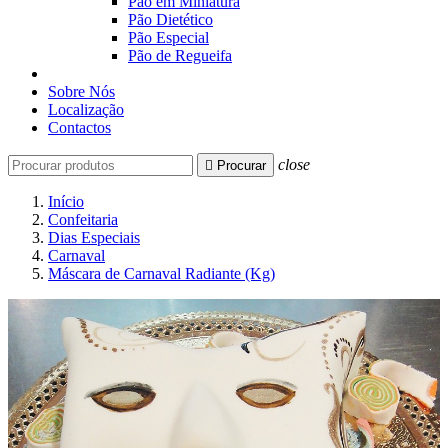
Pão em Miniatura
Pão Dietético
Pão Especial
Pão de Regueifa
Sobre Nós
Localização
Contactos
close

Procurar
Início
Confeitaria
Dias Especiais
Carnaval
Máscara de Carnaval Radiante (Kg)