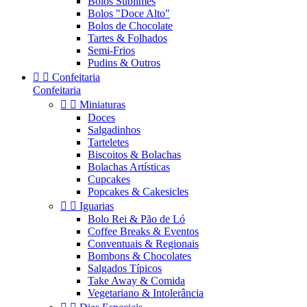
Bolos Sublimes
Bolos "Doce Alto"
Bolos de Chocolate
Tartes & Folhados
Semi-Frios
Pudins & Outros


Confeitaria
Confeitaria


Miniaturas
Doces
Salgadinhos
Tarteletes
Biscoitos & Bolachas
Bolachas Artísticas
Cupcakes
Popcakes & Cakesicles


Iguarias
Bolo Rei & Pão de Ló
Coffee Breaks & Eventos
Conventuais & Regionais
Bombons & Chocolates
Salgados Típicos
Take Away & Comida
Vegetariano & Intolerância