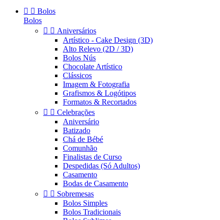


Bolos
Bolos


Aniversários
Artístico - Cake Design (3D)
Alto Relevo (2D / 3D)
Bolos Nús
Chocolate Artístico
Clássicos
Imagem & Fotografia
Grafismos & Logótipos
Formatos & Recortados


Celebrações
Aniversário
Batizado
Chá de Bébé
Comunhão
Finalistas de Curso
Despedidas (Só Adultos)
Casamento
Bodas de Casamento


Sobremesas
Bolos Simples
Bolos Tradicionais