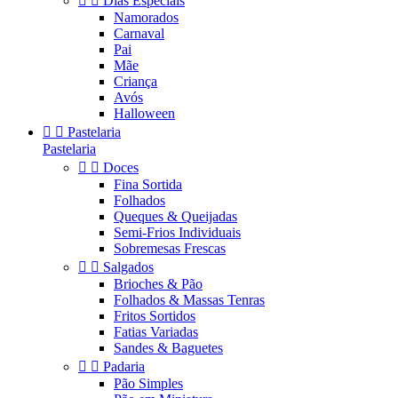


Dias Especiais
Namorados
Carnaval
Pai
Mãe
Criança
Avós
Halloween


Pastelaria
Pastelaria


Doces
Fina Sortida
Folhados
Queques & Queijadas
Semi-Frios Individuais
Sobremesas Frescas


Salgados
Brioches & Pão
Folhados & Massas Tenras
Fritos Sortidos
Fatias Variadas
Sandes & Baguetes


Padaria
Pão Simples