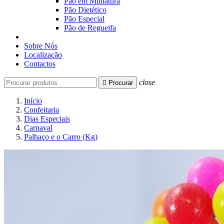
Pão em Miniatura
Pão Dietético
Pão Especial
Pão de Regueifa
Sobre Nós
Localização
Contactos
close

Procurar
Início
Confeitaria
Dias Especiais
Carnaval
Palhaço e o Carro (Kg)