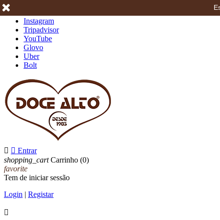
Es
Facebook
Instagram
Tripadvisor
YouTube
Glovo
Uber
Bolt


Entrar
shopping_cart
Carrinho
(0)
favorite
Tem de iniciar sessão
Login
|
Registar
