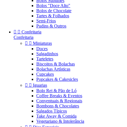
Bolos Sublimes
Bolos "Doce Alto"
Bolos de Chocolate
Tartes & Folhados
Semi-Frios
Pudins & Outros


Confeitaria
Confeitaria


Miniaturas
Doces
Salgadinhos
Tarteletes
Biscoitos & Bolachas
Bolachas Artísticas
Cupcakes
Popcakes & Cakesicles


Iguarias
Bolo Rei & Pão de Ló
Coffee Breaks & Eventos
Conventuais & Regionais
Bombons & Chocolates
Salgados Típicos
Take Away & Comida
Vegetariano & Intolerância