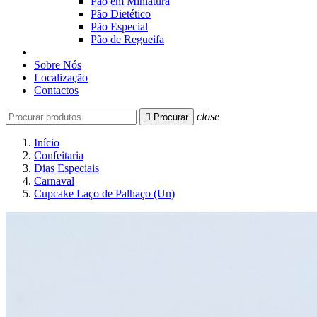
Pão em Miniatura
Pão Dietético
Pão Especial
Pão de Regueifa
Sobre Nós
Localização
Contactos
close

Procurar
Início
Confeitaria
Dias Especiais
Carnaval
Cupcake Laço de Palhaço (Un)