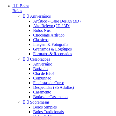


Bolos
Bolos


Aniversários
Artístico - Cake Design (3D)
Alto Relevo (2D / 3D)
Bolos Nús
Chocolate Artístico
Clássicos
Imagem & Fotografia
Grafismos & Logótipos
Formatos & Recortados


Celebrações
Aniversário
Batizado
Chá de Bébé
Comunhão
Finalistas de Curso
Despedidas (Só Adultos)
Casamento
Bodas de Casamento


Sobremesas
Bolos Simples
Bolos Tradicionais