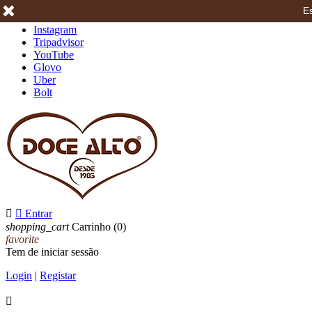
Es
Facebook
Instagram
Tripadvisor
YouTube
Glovo
Uber
Bolt


Entrar
shopping_cart
Carrinho
(0)
favorite
Tem de iniciar sessão
Login
|
Registar
