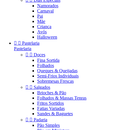


Dias Especiais
Namorados
Carnaval
Pai
Mãe
Criança
Avós
Halloween


Pastelaria
Pastelaria


Doces
Fina Sortida
Folhados
Queques & Queijadas
Semi-Frios Individuais
Sobremesas Frescas


Salgados
Brioches & Pão
Folhados & Massas Tenras
Fritos Sortidos
Fatias Variadas
Sandes & Baguetes


Padaria
Pão Simples