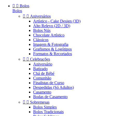


Bolos
Bolos


Aniversários
Artístico - Cake Design (3D)
Alto Relevo (2D / 3D)
Bolos Nús
Chocolate Artístico
Clássicos
Imagem & Fotografia
Grafismos & Logótipos
Formatos & Recortados


Celebrações
Aniversário
Batizado
Chá de Bébé
Comunhão
Finalistas de Curso
Despedidas (Só Adultos)
Casamento
Bodas de Casamento


Sobremesas
Bolos Simples
Bolos Tradicionais