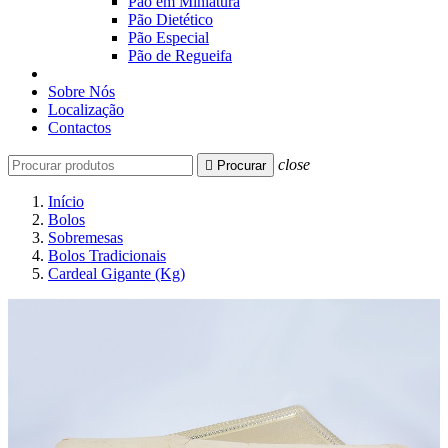
Pão em Miniatura
Pão Dietético
Pão Especial
Pão de Regueifa
Sobre Nós
Localização
Contactos
close

Procurar
Início
Bolos
Sobremesas
Bolos Tradicionais
Cardeal Gigante (Kg)