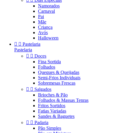


Dias Especiais
Namorados
Carnaval
Pai
Mãe
Criança
Avós
Halloween


Pastelaria
Pastelaria


Doces
Fina Sortida
Folhados
Queques & Queijadas
Semi-Frios Individuais
Sobremesas Frescas


Salgados
Brioches & Pão
Folhados & Massas Tenras
Fritos Sortidos
Fatias Variadas
Sandes & Baguetes


Padaria
Pão Simples