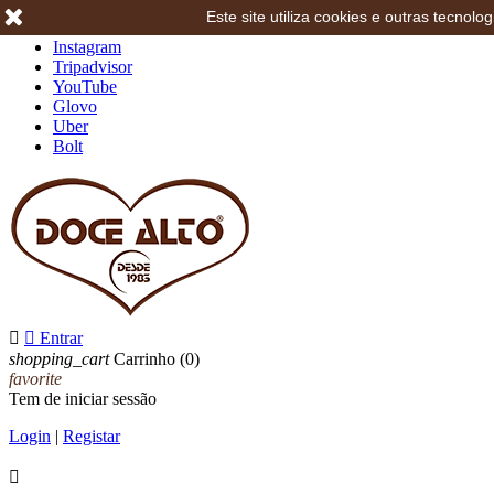
Este site utiliza cookies e outras tecno
Facebook
Instagram
Tripadvisor
YouTube
Glovo
Uber
Bolt


Entrar
shopping_cart
Carrinho
(0)
favorite
Tem de iniciar sessão
Login
|
Registar
