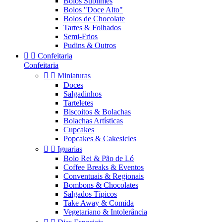
Bolos Sublimes
Bolos "Doce Alto"
Bolos de Chocolate
Tartes & Folhados
Semi-Frios
Pudins & Outros


Confeitaria
Confeitaria


Miniaturas
Doces
Salgadinhos
Tarteletes
Biscoitos & Bolachas
Bolachas Artísticas
Cupcakes
Popcakes & Cakesicles


Iguarias
Bolo Rei & Pão de Ló
Coffee Breaks & Eventos
Conventuais & Regionais
Bombons & Chocolates
Salgados Típicos
Take Away & Comida
Vegetariano & Intolerância