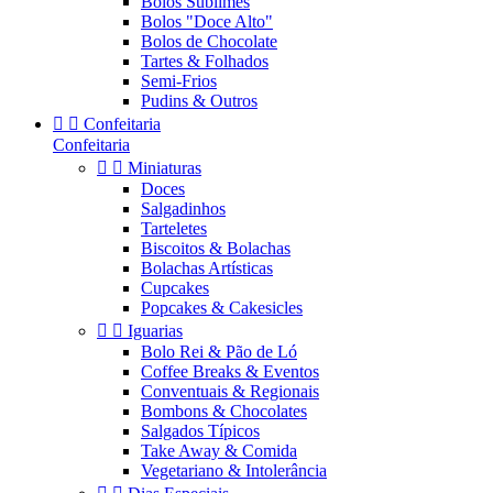
Bolos Sublimes
Bolos "Doce Alto"
Bolos de Chocolate
Tartes & Folhados
Semi-Frios
Pudins & Outros


Confeitaria
Confeitaria


Miniaturas
Doces
Salgadinhos
Tarteletes
Biscoitos & Bolachas
Bolachas Artísticas
Cupcakes
Popcakes & Cakesicles


Iguarias
Bolo Rei & Pão de Ló
Coffee Breaks & Eventos
Conventuais & Regionais
Bombons & Chocolates
Salgados Típicos
Take Away & Comida
Vegetariano & Intolerância