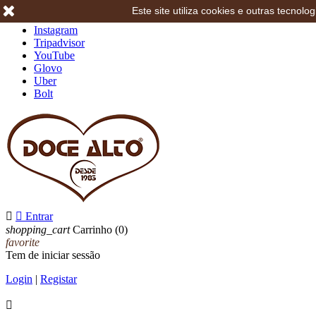
Este site utiliza cookies e outras tecno
Facebook
Instagram
Tripadvisor
YouTube
Glovo
Uber
Bolt


Entrar
shopping_cart
Carrinho
(0)
favorite
Tem de iniciar sessão
Login
|
Registar
