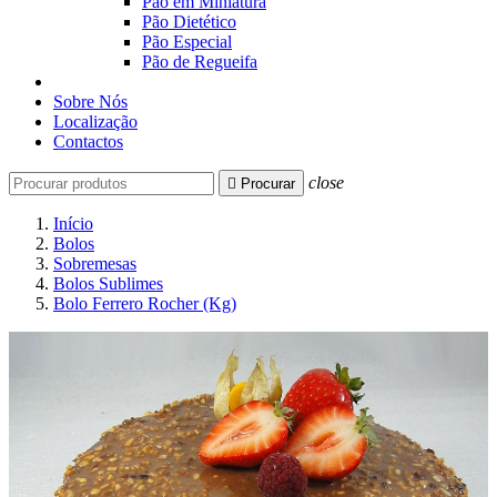
Pão em Miniatura
Pão Dietético
Pão Especial
Pão de Regueifa
Sobre Nós
Localização
Contactos
close

Procurar
Início
Bolos
Sobremesas
Bolos Sublimes
Bolo Ferrero Rocher (Kg)