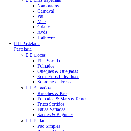


Dias Especiais
Namorados
Carnaval
Pai
Mãe
Criança
Avós
Halloween


Pastelaria
Pastelaria


Doces
Fina Sortida
Folhados
Queques & Queijadas
Semi-Frios Individuais
Sobremesas Frescas


Salgados
Brioches & Pão
Folhados & Massas Tenras
Fritos Sortidos
Fatias Variadas
Sandes & Baguetes


Padaria
Pão Simples