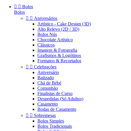


Bolos
Bolos


Aniversários
Artístico - Cake Design (3D)
Alto Relevo (2D / 3D)
Bolos Nús
Chocolate Artístico
Clássicos
Imagem & Fotografia
Grafismos & Logótipos
Formatos & Recortados


Celebrações
Aniversário
Batizado
Chá de Bébé
Comunhão
Finalistas de Curso
Despedidas (Só Adultos)
Casamento
Bodas de Casamento


Sobremesas
Bolos Simples
Bolos Tradicionais