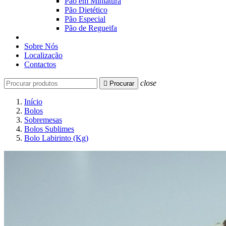
Pão em Miniatura
Pão Dietético
Pão Especial
Pão de Regueifa
Sobre Nós
Localização
Contactos
close

Procurar
Início
Bolos
Sobremesas
Bolos Sublimes
Bolo Labirinto (Kg)