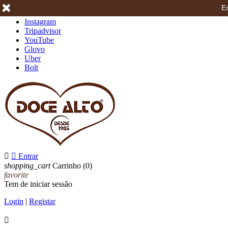
Es
Facebook
Instagram
Tripadvisor
YouTube
Glovo
Uber
Bolt


Entrar
shopping_cart
Carrinho
(0)
favorite
Tem de iniciar sessão
Login
|
Registar
