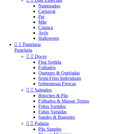


Dias Especiais
Namorados
Carnaval
Pai
Mãe
Criança
Avós
Halloween


Pastelaria
Pastelaria


Doces
Fina Sortida
Folhados
Queques & Queijadas
Semi-Frios Individuais
Sobremesas Frescas


Salgados
Brioches & Pão
Folhados & Massas Tenras
Fritos Sortidos
Fatias Variadas
Sandes & Baguetes


Padaria
Pão Simples