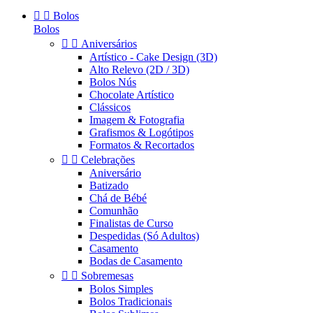


Bolos
Bolos


Aniversários
Artístico - Cake Design (3D)
Alto Relevo (2D / 3D)
Bolos Nús
Chocolate Artístico
Clássicos
Imagem & Fotografia
Grafismos & Logótipos
Formatos & Recortados


Celebrações
Aniversário
Batizado
Chá de Bébé
Comunhão
Finalistas de Curso
Despedidas (Só Adultos)
Casamento
Bodas de Casamento


Sobremesas
Bolos Simples
Bolos Tradicionais