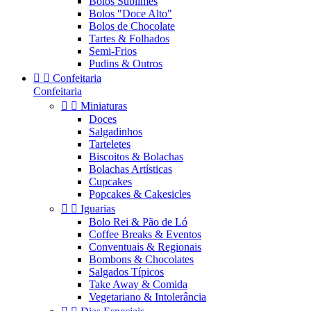
Bolos Sublimes
Bolos "Doce Alto"
Bolos de Chocolate
Tartes & Folhados
Semi-Frios
Pudins & Outros


Confeitaria
Confeitaria


Miniaturas
Doces
Salgadinhos
Tarteletes
Biscoitos & Bolachas
Bolachas Artísticas
Cupcakes
Popcakes & Cakesicles


Iguarias
Bolo Rei & Pão de Ló
Coffee Breaks & Eventos
Conventuais & Regionais
Bombons & Chocolates
Salgados Típicos
Take Away & Comida
Vegetariano & Intolerância