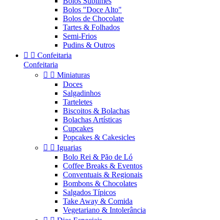
Bolos Sublimes
Bolos "Doce Alto"
Bolos de Chocolate
Tartes & Folhados
Semi-Frios
Pudins & Outros


Confeitaria
Confeitaria


Miniaturas
Doces
Salgadinhos
Tarteletes
Biscoitos & Bolachas
Bolachas Artísticas
Cupcakes
Popcakes & Cakesicles


Iguarias
Bolo Rei & Pão de Ló
Coffee Breaks & Eventos
Conventuais & Regionais
Bombons & Chocolates
Salgados Típicos
Take Away & Comida
Vegetariano & Intolerância