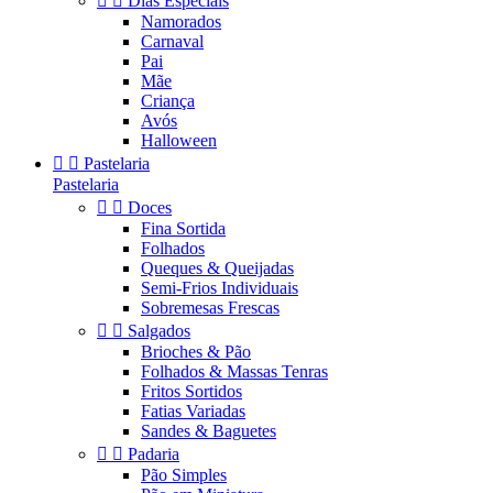


Dias Especiais
Namorados
Carnaval
Pai
Mãe
Criança
Avós
Halloween


Pastelaria
Pastelaria


Doces
Fina Sortida
Folhados
Queques & Queijadas
Semi-Frios Individuais
Sobremesas Frescas


Salgados
Brioches & Pão
Folhados & Massas Tenras
Fritos Sortidos
Fatias Variadas
Sandes & Baguetes


Padaria
Pão Simples