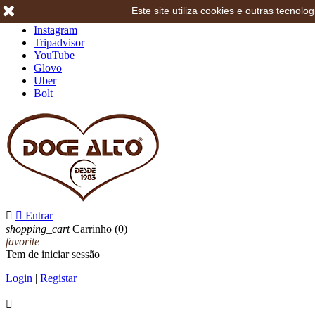
Este site utiliza cookies e outras tecno
Facebook
Instagram
Tripadvisor
YouTube
Glovo
Uber
Bolt


Entrar
shopping_cart
Carrinho
(0)
favorite
Tem de iniciar sessão
Login
|
Registar
