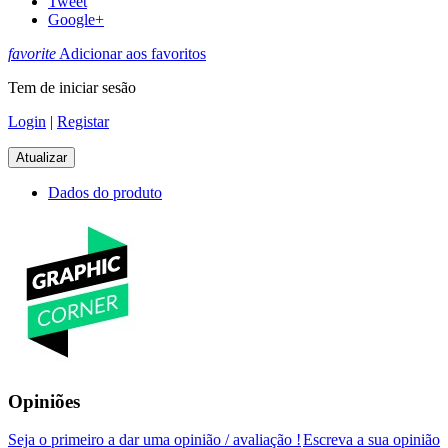
Tweet
Google+
favorite
Adicionar aos favoritos
Tem de iniciar sesão
Login
|
Registar
Dados do produto
Opiniões
Seja o primeiro a dar uma opinião / avaliação !
Escreva a sua opinião