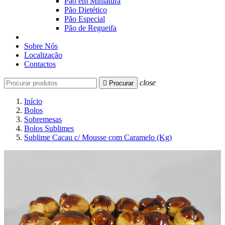
Pão em Miniatura
Pão Dietético
Pão Especial
Pão de Regueifa
Sobre Nós
Localização
Contactos
close

Procurar
Início
Bolos
Sobremesas
Bolos Sublimes
Sublime Cacau c/ Mousse com Caramelo (Kg)