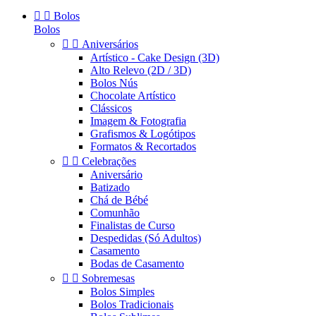


Bolos
Bolos


Aniversários
Artístico - Cake Design (3D)
Alto Relevo (2D / 3D)
Bolos Nús
Chocolate Artístico
Clássicos
Imagem & Fotografia
Grafismos & Logótipos
Formatos & Recortados


Celebrações
Aniversário
Batizado
Chá de Bébé
Comunhão
Finalistas de Curso
Despedidas (Só Adultos)
Casamento
Bodas de Casamento


Sobremesas
Bolos Simples
Bolos Tradicionais