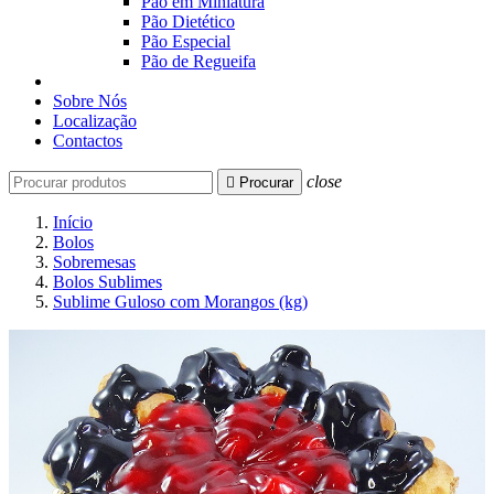
Pão em Miniatura
Pão Dietético
Pão Especial
Pão de Regueifa
Sobre Nós
Localização
Contactos
close

Procurar
Início
Bolos
Sobremesas
Bolos Sublimes
Sublime Guloso com Morangos (kg)