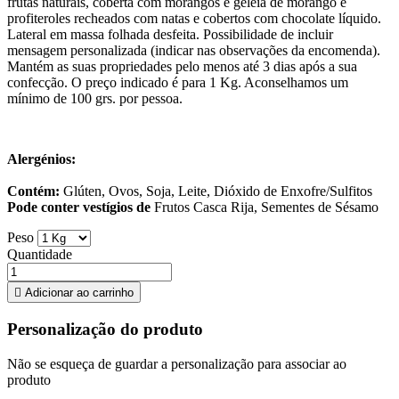
frutas naturais, coberta com morangos e geleia de morango e
profiteroles recheados com natas e cobertos com chocolate líquido.
Lateral em massa folhada desfeita. Possibilidade de incluir
mensagem personalizada (indicar nas observações da encomenda).
Mantém as suas propriedades pelo menos até 3 dias após a sua
confecção. O preço indicado é para 1 Kg. Aconselhamos um
mínimo de 100 grs. por pessoa.
Alergénios:
Contém:
Glúten, Ovos, Soja, Leite, Dióxido de Enxofre/Sulfitos
Pode conter vestígios de
Frutos Casca Rija, Sementes de Sésamo
Peso
Quantidade

Adicionar ao carrinho
Personalização do produto
Não se esqueça de guardar a personalização para associar ao
produto