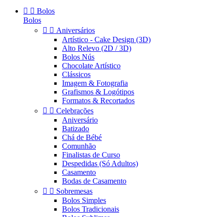


Bolos
Bolos


Aniversários
Artístico - Cake Design (3D)
Alto Relevo (2D / 3D)
Bolos Nús
Chocolate Artístico
Clássicos
Imagem & Fotografia
Grafismos & Logótipos
Formatos & Recortados


Celebrações
Aniversário
Batizado
Chá de Bébé
Comunhão
Finalistas de Curso
Despedidas (Só Adultos)
Casamento
Bodas de Casamento


Sobremesas
Bolos Simples
Bolos Tradicionais