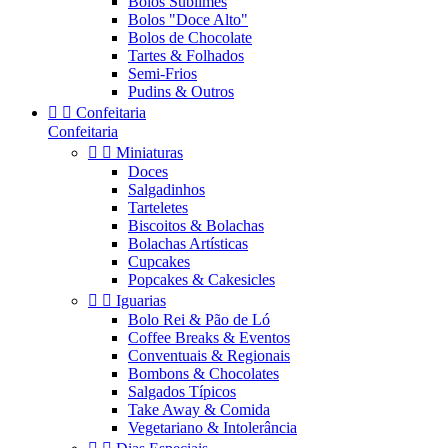
Bolos Sublimes
Bolos "Doce Alto"
Bolos de Chocolate
Tartes & Folhados
Semi-Frios
Pudins & Outros


Confeitaria
Confeitaria


Miniaturas
Doces
Salgadinhos
Tarteletes
Biscoitos & Bolachas
Bolachas Artísticas
Cupcakes
Popcakes & Cakesicles


Iguarias
Bolo Rei & Pão de Ló
Coffee Breaks & Eventos
Conventuais & Regionais
Bombons & Chocolates
Salgados Típicos
Take Away & Comida
Vegetariano & Intolerância