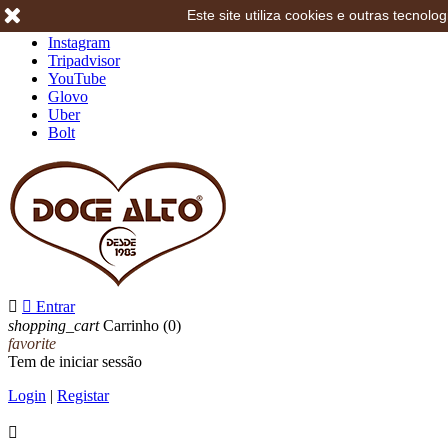
Este site utiliza cookies e outras tecno
Facebook
Instagram
Tripadvisor
YouTube
Glovo
Uber
Bolt


Entrar
shopping_cart
Carrinho
(0)
favorite
Tem de iniciar sessão
Login
|
Registar
