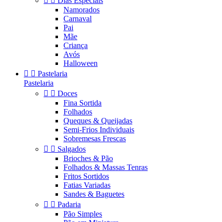


Dias Especiais
Namorados
Carnaval
Pai
Mãe
Criança
Avós
Halloween


Pastelaria
Pastelaria


Doces
Fina Sortida
Folhados
Queques & Queijadas
Semi-Frios Individuais
Sobremesas Frescas


Salgados
Brioches & Pão
Folhados & Massas Tenras
Fritos Sortidos
Fatias Variadas
Sandes & Baguetes


Padaria
Pão Simples