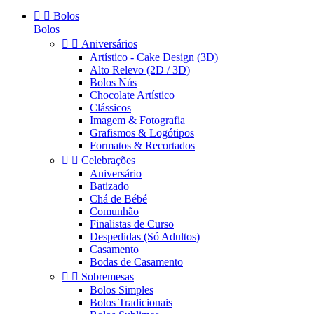


Bolos
Bolos


Aniversários
Artístico - Cake Design (3D)
Alto Relevo (2D / 3D)
Bolos Nús
Chocolate Artístico
Clássicos
Imagem & Fotografia
Grafismos & Logótipos
Formatos & Recortados


Celebrações
Aniversário
Batizado
Chá de Bébé
Comunhão
Finalistas de Curso
Despedidas (Só Adultos)
Casamento
Bodas de Casamento


Sobremesas
Bolos Simples
Bolos Tradicionais