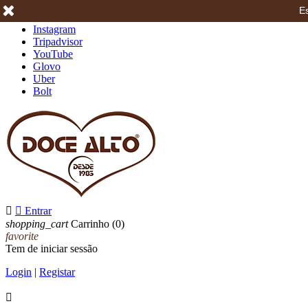
Es
Facebook
Instagram
Tripadvisor
YouTube
Glovo
Uber
Bolt


Entrar
shopping_cart
Carrinho
(0)
favorite
Tem de iniciar sessão
Login
|
Registar
