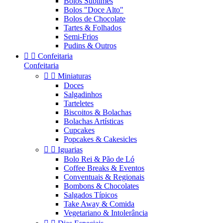
Bolos Sublimes
Bolos "Doce Alto"
Bolos de Chocolate
Tartes & Folhados
Semi-Frios
Pudins & Outros


Confeitaria
Confeitaria


Miniaturas
Doces
Salgadinhos
Tarteletes
Biscoitos & Bolachas
Bolachas Artísticas
Cupcakes
Popcakes & Cakesicles


Iguarias
Bolo Rei & Pão de Ló
Coffee Breaks & Eventos
Conventuais & Regionais
Bombons & Chocolates
Salgados Típicos
Take Away & Comida
Vegetariano & Intolerância