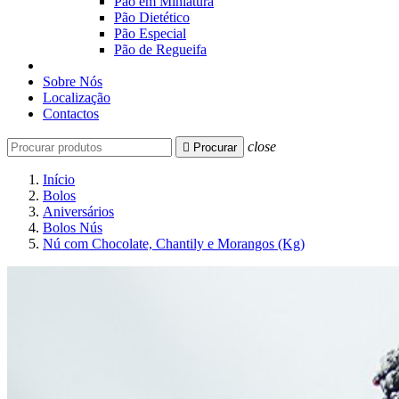
Pão em Miniatura
Pão Dietético
Pão Especial
Pão de Regueifa
Sobre Nós
Localização
Contactos
close

Procurar
Início
Bolos
Aniversários
Bolos Nús
Nú com Chocolate, Chantily e Morangos (Kg)