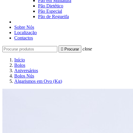
Pão em Miniatura
Pão Dietético
Pão Especial
Pão de Regueifa
Sobre Nós
Localização
Contactos
close

Procurar
Início
Bolos
Aniversários
Bolos Nús
Algarismos em Ovo (Kg)