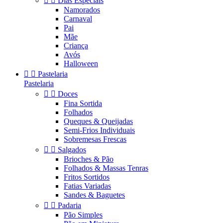


Dias Especiais
Namorados
Carnaval
Pai
Mãe
Criança
Avós
Halloween


Pastelaria
Pastelaria


Doces
Fina Sortida
Folhados
Queques & Queijadas
Semi-Frios Individuais
Sobremesas Frescas


Salgados
Brioches & Pão
Folhados & Massas Tenras
Fritos Sortidos
Fatias Variadas
Sandes & Baguetes


Padaria
Pão Simples