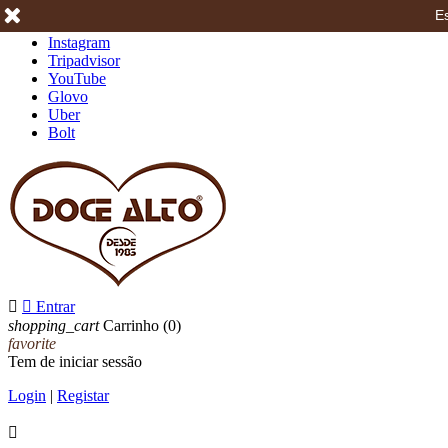
Es
Facebook
Instagram
Tripadvisor
YouTube
Glovo
Uber
Bolt


Entrar
shopping_cart
Carrinho
(0)
favorite
Tem de iniciar sessão
Login
|
Registar
