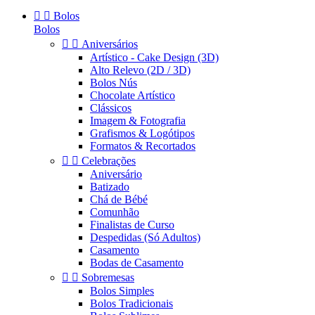


Bolos
Bolos


Aniversários
Artístico - Cake Design (3D)
Alto Relevo (2D / 3D)
Bolos Nús
Chocolate Artístico
Clássicos
Imagem & Fotografia
Grafismos & Logótipos
Formatos & Recortados


Celebrações
Aniversário
Batizado
Chá de Bébé
Comunhão
Finalistas de Curso
Despedidas (Só Adultos)
Casamento
Bodas de Casamento


Sobremesas
Bolos Simples
Bolos Tradicionais