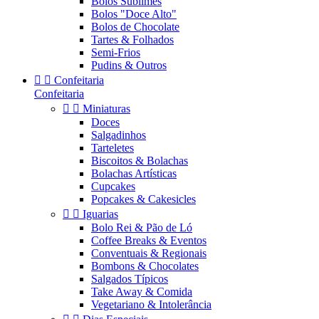
Bolos Sublimes
Bolos "Doce Alto"
Bolos de Chocolate
Tartes & Folhados
Semi-Frios
Pudins & Outros


Confeitaria
Confeitaria


Miniaturas
Doces
Salgadinhos
Tarteletes
Biscoitos & Bolachas
Bolachas Artísticas
Cupcakes
Popcakes & Cakesicles


Iguarias
Bolo Rei & Pão de Ló
Coffee Breaks & Eventos
Conventuais & Regionais
Bombons & Chocolates
Salgados Típicos
Take Away & Comida
Vegetariano & Intolerância