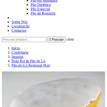
Pão em Miniatura
Pão Dietético
Pão Especial
Pão de Regueifa
Sobre Nós
Localização
Contactos
close

Procurar
Início
Confeitaria
Iguarias
Bolo Rei & Pão de Ló
Pão-de-Ló Regional (Kg)