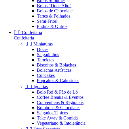
Bolos Sublimes
Bolos "Doce Alto"
Bolos de Chocolate
Tartes & Folhados
Semi-Frios
Pudins & Outros


Confeitaria
Confeitaria


Miniaturas
Doces
Salgadinhos
Tarteletes
Biscoitos & Bolachas
Bolachas Artísticas
Cupcakes
Popcakes & Cakesicles


Iguarias
Bolo Rei & Pão de Ló
Coffee Breaks & Eventos
Conventuais & Regionais
Bombons & Chocolates
Salgados Típicos
Take Away & Comida
Vegetariano & Intolerância