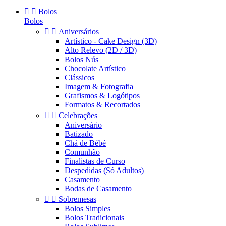


Bolos
Bolos


Aniversários
Artístico - Cake Design (3D)
Alto Relevo (2D / 3D)
Bolos Nús
Chocolate Artístico
Clássicos
Imagem & Fotografia
Grafismos & Logótipos
Formatos & Recortados


Celebrações
Aniversário
Batizado
Chá de Bébé
Comunhão
Finalistas de Curso
Despedidas (Só Adultos)
Casamento
Bodas de Casamento


Sobremesas
Bolos Simples
Bolos Tradicionais