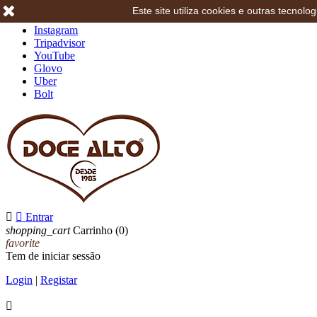
Este site utiliza cookies e outras tecno
Facebook
Instagram
Tripadvisor
YouTube
Glovo
Uber
Bolt


Entrar
shopping_cart
Carrinho
(0)
favorite
Tem de iniciar sessão
Login
|
Registar
