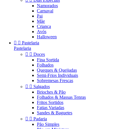


Dias Especiais
Namorados
Carnaval
Pai
Mãe
Criança
Avós
Halloween


Pastelaria
Pastelaria


Doces
Fina Sortida
Folhados
Queques & Queijadas
Semi-Frios Individuais
Sobremesas Frescas


Salgados
Brioches & Pão
Folhados & Massas Tenras
Fritos Sortidos
Fatias Variadas
Sandes & Baguetes


Padaria
Pão Simples