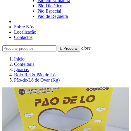
Pão em Miniatura
Pão Dietético
Pão Especial
Pão de Regueifa
Sobre Nós
Localização
Contactos
close

Procurar
Início
Confeitaria
Iguarias
Bolo Rei & Pão de Ló
Pão-de-Ló de Ovar (Kg)