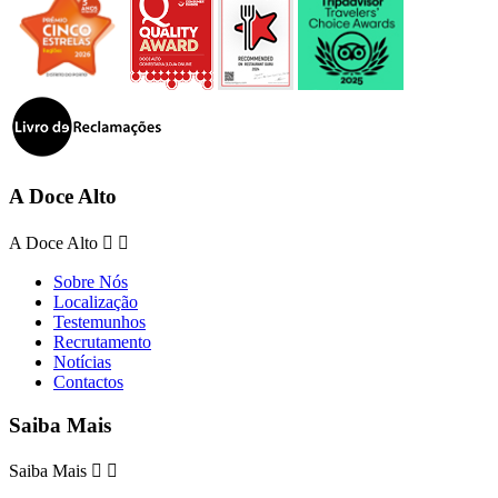
A Doce Alto
A Doce Alto


Sobre Nós
Localização
Testemunhos
Recrutamento
Notícias
Contactos
Saiba Mais
Saiba Mais

