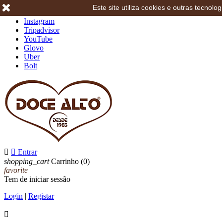
Este site utiliza cookies e outras tecno
Facebook
Instagram
Tripadvisor
YouTube
Glovo
Uber
Bolt


Entrar
shopping_cart
Carrinho
(0)
favorite
Tem de iniciar sessão
Login
|
Registar
