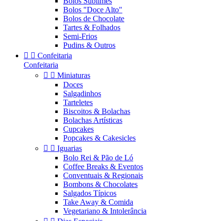
Bolos Sublimes
Bolos "Doce Alto"
Bolos de Chocolate
Tartes & Folhados
Semi-Frios
Pudins & Outros


Confeitaria
Confeitaria


Miniaturas
Doces
Salgadinhos
Tarteletes
Biscoitos & Bolachas
Bolachas Artísticas
Cupcakes
Popcakes & Cakesicles


Iguarias
Bolo Rei & Pão de Ló
Coffee Breaks & Eventos
Conventuais & Regionais
Bombons & Chocolates
Salgados Típicos
Take Away & Comida
Vegetariano & Intolerância