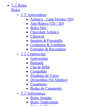


Bolos
Bolos


Aniversários
Artístico - Cake Design (3D)
Alto Relevo (2D / 3D)
Bolos Nús
Chocolate Artístico
Clássicos
Imagem & Fotografia
Grafismos & Logótipos
Formatos & Recortados


Celebrações
Aniversário
Batizado
Chá de Bébé
Comunhão
Finalistas de Curso
Despedidas (Só Adultos)
Casamento
Bodas de Casamento


Sobremesas
Bolos Simples
Bolos Tradicionais