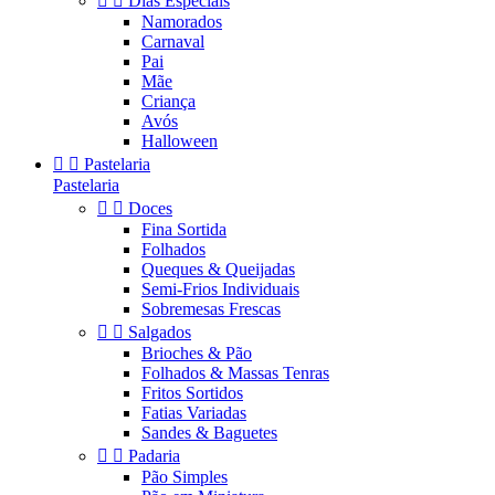


Dias Especiais
Namorados
Carnaval
Pai
Mãe
Criança
Avós
Halloween


Pastelaria
Pastelaria


Doces
Fina Sortida
Folhados
Queques & Queijadas
Semi-Frios Individuais
Sobremesas Frescas


Salgados
Brioches & Pão
Folhados & Massas Tenras
Fritos Sortidos
Fatias Variadas
Sandes & Baguetes


Padaria
Pão Simples