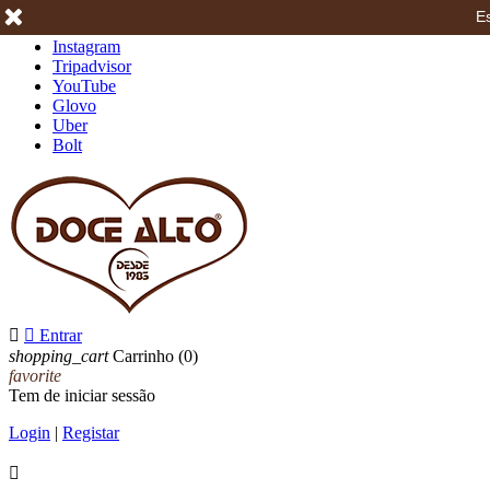
Es
Facebook
Instagram
Tripadvisor
YouTube
Glovo
Uber
Bolt


Entrar
shopping_cart
Carrinho
(0)
favorite
Tem de iniciar sessão
Login
|
Registar
