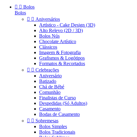


Bolos
Bolos


Aniversários
Artístico - Cake Design (3D)
Alto Relevo (2D / 3D)
Bolos Nús
Chocolate Artístico
Clássicos
Imagem & Fotografia
Grafismos & Logótipos
Formatos & Recortados


Celebrações
Aniversário
Batizado
Chá de Bébé
Comunhão
Finalistas de Curso
Despedidas (Só Adultos)
Casamento
Bodas de Casamento


Sobremesas
Bolos Simples
Bolos Tradicionais