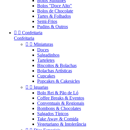
Bolos Sublimes
Bolos "Doce Alto"
Bolos de Chocolate
Tartes & Folhados
Semi-Frios
Pudins & Outros


Confeitaria
Confeitaria


Miniaturas
Doces
Salgadinhos
Tarteletes
Biscoitos & Bolachas
Bolachas Artísticas
Cupcakes
Popcakes & Cakesicles


Iguarias
Bolo Rei & Pão de Ló
Coffee Breaks & Eventos
Conventuais & Regionais
Bombons & Chocolates
Salgados Típicos
Take Away & Comida
Vegetariano & Intolerância