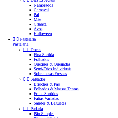


Dias Especiais
Namorados
Carnaval
Pai
Mãe
Criança
Avós
Halloween


Pastelaria
Pastelaria


Doces
Fina Sortida
Folhados
Queques & Queijadas
Semi-Frios Individuais
Sobremesas Frescas


Salgados
Brioches & Pão
Folhados & Massas Tenras
Fritos Sortidos
Fatias Variadas
Sandes & Baguetes


Padaria
Pão Simples