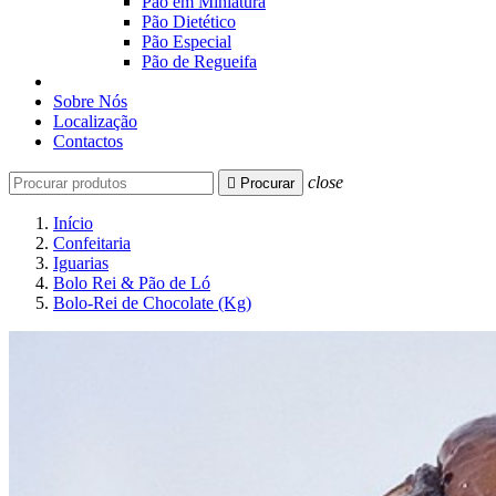
Pão em Miniatura
Pão Dietético
Pão Especial
Pão de Regueifa
Sobre Nós
Localização
Contactos
close

Procurar
Início
Confeitaria
Iguarias
Bolo Rei & Pão de Ló
Bolo-Rei de Chocolate (Kg)