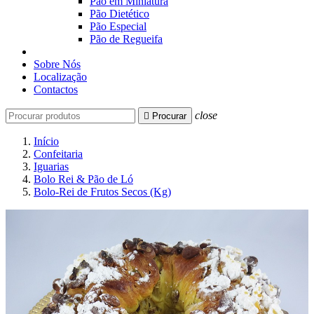
Pão em Miniatura
Pão Dietético
Pão Especial
Pão de Regueifa
Sobre Nós
Localização
Contactos
close

Procurar
Início
Confeitaria
Iguarias
Bolo Rei & Pão de Ló
Bolo-Rei de Frutos Secos (Kg)