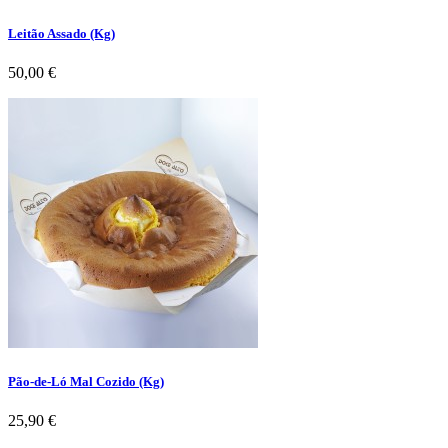
Leitão Assado (Kg)
Preço
50,00 €
Pão-de-Ló Mal Cozido (Kg)
Preço
25,90 €