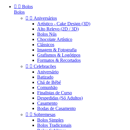


Bolos
Bolos


Aniversários
Artístico - Cake Design (3D)
Alto Relevo (2D / 3D)
Bolos Nús
Chocolate Artístico
Clássicos
Imagem & Fotografia
Grafismos & Logótipos
Formatos & Recortados


Celebrações
Aniversário
Batizado
Chá de Bébé
Comunhão
Finalistas de Curso
Despedidas (Só Adultos)
Casamento
Bodas de Casamento


Sobremesas
Bolos Simples
Bolos Tradicionais