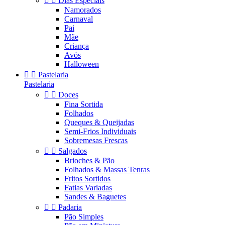


Dias Especiais
Namorados
Carnaval
Pai
Mãe
Criança
Avós
Halloween


Pastelaria
Pastelaria


Doces
Fina Sortida
Folhados
Queques & Queijadas
Semi-Frios Individuais
Sobremesas Frescas


Salgados
Brioches & Pão
Folhados & Massas Tenras
Fritos Sortidos
Fatias Variadas
Sandes & Baguetes


Padaria
Pão Simples