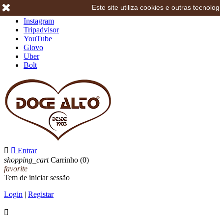
Este site utiliza cookies e outras tecno
Facebook
Instagram
Tripadvisor
YouTube
Glovo
Uber
Bolt


Entrar
shopping_cart
Carrinho
(0)
favorite
Tem de iniciar sessão
Login
|
Registar
