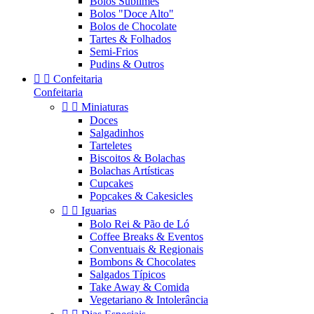
Bolos Sublimes
Bolos "Doce Alto"
Bolos de Chocolate
Tartes & Folhados
Semi-Frios
Pudins & Outros


Confeitaria
Confeitaria


Miniaturas
Doces
Salgadinhos
Tarteletes
Biscoitos & Bolachas
Bolachas Artísticas
Cupcakes
Popcakes & Cakesicles


Iguarias
Bolo Rei & Pão de Ló
Coffee Breaks & Eventos
Conventuais & Regionais
Bombons & Chocolates
Salgados Típicos
Take Away & Comida
Vegetariano & Intolerância