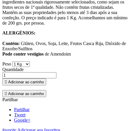
ingredientes nacionais rigorosamente selecionados, como sejam os
frutos secos de 1ª qualidade. Não contém frutas cristalizadas.
Mantém as suas propriedades pelo menos até 3 dias após a sua
confeção. O preço indicado é para 1 Kg. Aconselhamos um mínimo
de 200 grs. por pessoa.
ALERGÉNIOS:
Contém:
Glúten, Ovos, Soja, Leite, Frutos Casca Rija, Dióxido de
Enxofre/Sulfitos
Pode conter vestígios
de Amendoim
Peso
Quantidade

Adicionar ao carrinho

Adicionar ao carrinho
Partilhar
Partilhar
Tweet
Google+
favorite
Adicionar aos favoritos