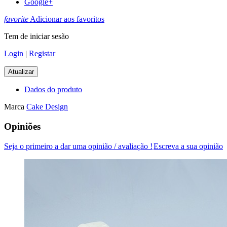
Google+
favorite
Adicionar aos favoritos
Tem de iniciar sesão
Login
|
Registar
Dados do produto
Marca
Cake Design
Opiniões
Seja o primeiro a dar uma opinião / avaliação !
Escreva a sua opinião