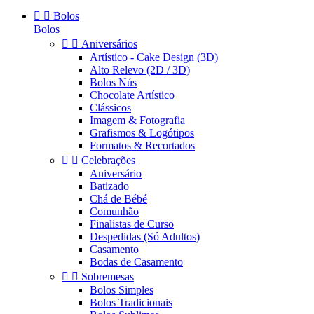


Bolos
Bolos


Aniversários
Artístico - Cake Design (3D)
Alto Relevo (2D / 3D)
Bolos Nús
Chocolate Artístico
Clássicos
Imagem & Fotografia
Grafismos & Logótipos
Formatos & Recortados


Celebrações
Aniversário
Batizado
Chá de Bébé
Comunhão
Finalistas de Curso
Despedidas (Só Adultos)
Casamento
Bodas de Casamento


Sobremesas
Bolos Simples
Bolos Tradicionais