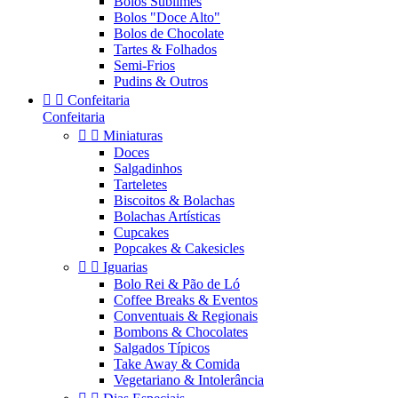
Bolos Sublimes
Bolos "Doce Alto"
Bolos de Chocolate
Tartes & Folhados
Semi-Frios
Pudins & Outros


Confeitaria
Confeitaria


Miniaturas
Doces
Salgadinhos
Tarteletes
Biscoitos & Bolachas
Bolachas Artísticas
Cupcakes
Popcakes & Cakesicles


Iguarias
Bolo Rei & Pão de Ló
Coffee Breaks & Eventos
Conventuais & Regionais
Bombons & Chocolates
Salgados Típicos
Take Away & Comida
Vegetariano & Intolerância