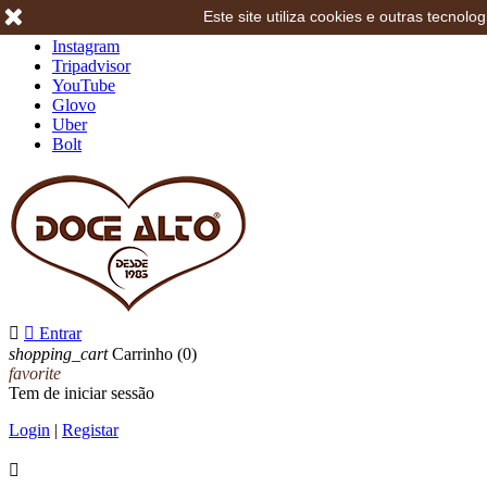
Este site utiliza cookies e outras tecno
Facebook
Instagram
Tripadvisor
YouTube
Glovo
Uber
Bolt


Entrar
shopping_cart
Carrinho
(0)
favorite
Tem de iniciar sessão
Login
|
Registar
