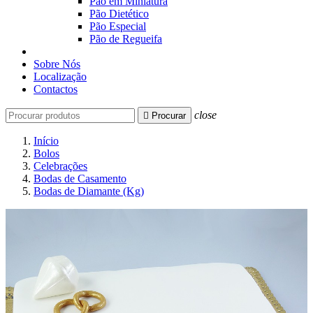
Pão em Miniatura
Pão Dietético
Pão Especial
Pão de Regueifa
Sobre Nós
Localização
Contactos
close

Procurar
Início
Bolos
Celebrações
Bodas de Casamento
Bodas de Diamante (Kg)