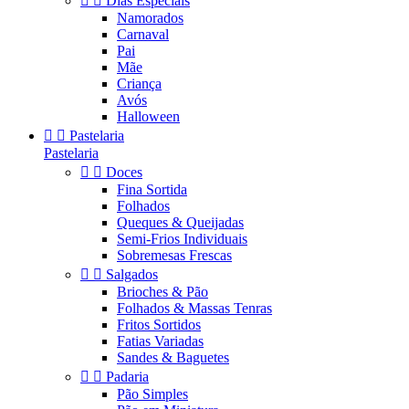


Dias Especiais
Namorados
Carnaval
Pai
Mãe
Criança
Avós
Halloween


Pastelaria
Pastelaria


Doces
Fina Sortida
Folhados
Queques & Queijadas
Semi-Frios Individuais
Sobremesas Frescas


Salgados
Brioches & Pão
Folhados & Massas Tenras
Fritos Sortidos
Fatias Variadas
Sandes & Baguetes


Padaria
Pão Simples