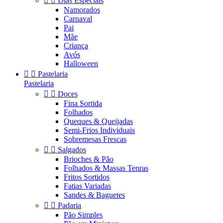


Dias Especiais
Namorados
Carnaval
Pai
Mãe
Criança
Avós
Halloween


Pastelaria
Pastelaria


Doces
Fina Sortida
Folhados
Queques & Queijadas
Semi-Frios Individuais
Sobremesas Frescas


Salgados
Brioches & Pão
Folhados & Massas Tenras
Fritos Sortidos
Fatias Variadas
Sandes & Baguetes


Padaria
Pão Simples