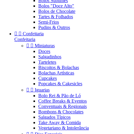
Bolos Sublimes
Bolos "Doce Alto"
Bolos de Chocolate
Tartes & Folhados
Semi-Frios
Pudins & Outros


Confeitaria
Confeitaria


Miniaturas
Doces
Salgadinhos
Tarteletes
Biscoitos & Bolachas
Bolachas Artísticas
Cupcakes
Popcakes & Cakesicles


Iguarias
Bolo Rei & Pão de Ló
Coffee Breaks & Eventos
Conventuais & Regionais
Bombons & Chocolates
Salgados Típicos
Take Away & Comida
Vegetariano & Intolerância