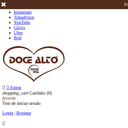
Es
Facebook
Instagram
Tripadvisor
YouTube
Glovo
Uber
Bolt


Entrar
shopping_cart
Carrinho
(0)
favorite
Tem de iniciar sessão
Login
|
Registar
