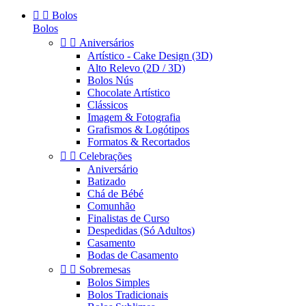


Bolos
Bolos


Aniversários
Artístico - Cake Design (3D)
Alto Relevo (2D / 3D)
Bolos Nús
Chocolate Artístico
Clássicos
Imagem & Fotografia
Grafismos & Logótipos
Formatos & Recortados


Celebrações
Aniversário
Batizado
Chá de Bébé
Comunhão
Finalistas de Curso
Despedidas (Só Adultos)
Casamento
Bodas de Casamento


Sobremesas
Bolos Simples
Bolos Tradicionais