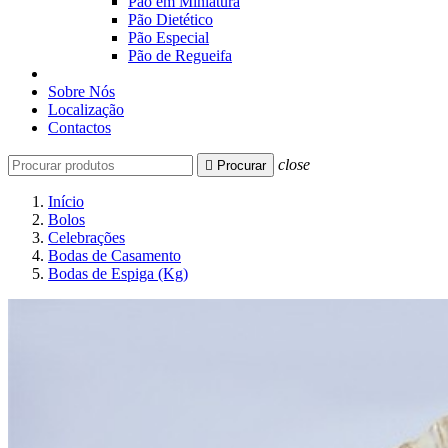
Pão em Miniatura
Pão Dietético
Pão Especial
Pão de Regueifa
Sobre Nós
Localização
Contactos
close

Procurar
Início
Bolos
Celebrações
Bodas de Casamento
Bodas de Espiga (Kg)