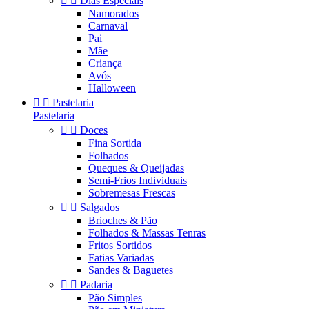


Dias Especiais
Namorados
Carnaval
Pai
Mãe
Criança
Avós
Halloween


Pastelaria
Pastelaria


Doces
Fina Sortida
Folhados
Queques & Queijadas
Semi-Frios Individuais
Sobremesas Frescas


Salgados
Brioches & Pão
Folhados & Massas Tenras
Fritos Sortidos
Fatias Variadas
Sandes & Baguetes


Padaria
Pão Simples