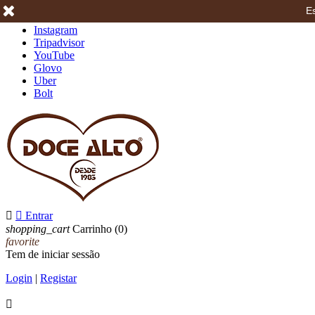
Es
Facebook
Instagram
Tripadvisor
YouTube
Glovo
Uber
Bolt


Entrar
shopping_cart
Carrinho
(0)
favorite
Tem de iniciar sessão
Login
|
Registar
