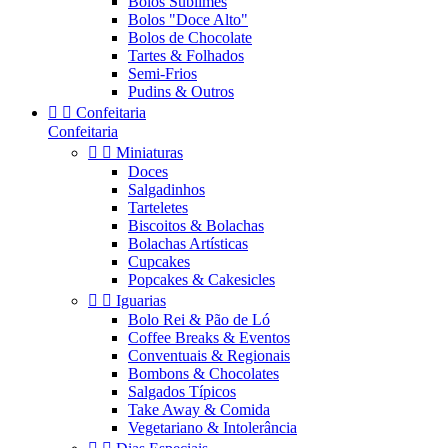
Bolos Sublimes
Bolos "Doce Alto"
Bolos de Chocolate
Tartes & Folhados
Semi-Frios
Pudins & Outros


Confeitaria
Confeitaria


Miniaturas
Doces
Salgadinhos
Tarteletes
Biscoitos & Bolachas
Bolachas Artísticas
Cupcakes
Popcakes & Cakesicles


Iguarias
Bolo Rei & Pão de Ló
Coffee Breaks & Eventos
Conventuais & Regionais
Bombons & Chocolates
Salgados Típicos
Take Away & Comida
Vegetariano & Intolerância