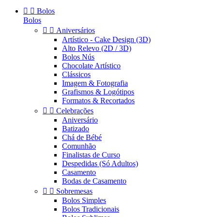


Bolos
Bolos


Aniversários
Artístico - Cake Design (3D)
Alto Relevo (2D / 3D)
Bolos Nús
Chocolate Artístico
Clássicos
Imagem & Fotografia
Grafismos & Logótipos
Formatos & Recortados


Celebrações
Aniversário
Batizado
Chá de Bébé
Comunhão
Finalistas de Curso
Despedidas (Só Adultos)
Casamento
Bodas de Casamento


Sobremesas
Bolos Simples
Bolos Tradicionais