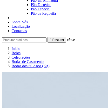
Pão em Miniatura
Pão Dietético
Pão Especial
Pão de Regueifa
Sobre Nós
Localização
Contactos
close

Procurar
Início
Bolos
Celebrações
Bodas de Casamento
Bodas dos 60 Anos (Kg)