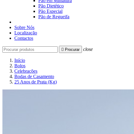
Pão em Miniatura
Pão Dietético
Pão Especial
Pão de Regueifa
Sobre Nós
Localização
Contactos
close

Procurar
Início
Bolos
Celebrações
Bodas de Casamento
25 Anos de Prata (Kg)