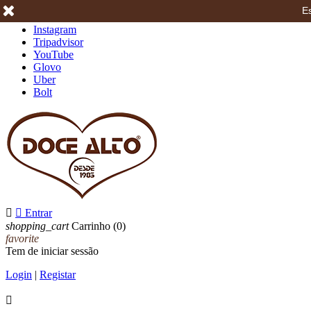
Es
Facebook
Instagram
Tripadvisor
YouTube
Glovo
Uber
Bolt


Entrar
shopping_cart
Carrinho
(0)
favorite
Tem de iniciar sessão
Login
|
Registar
