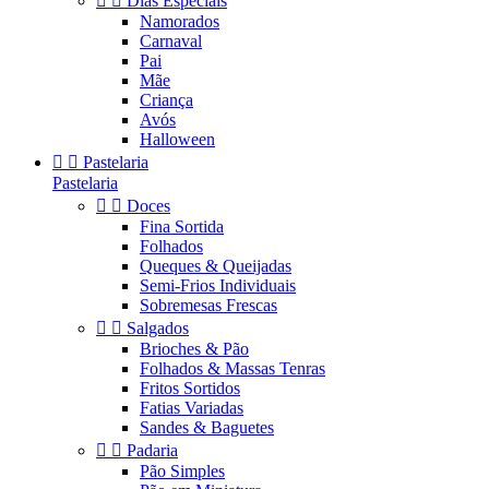


Dias Especiais
Namorados
Carnaval
Pai
Mãe
Criança
Avós
Halloween


Pastelaria
Pastelaria


Doces
Fina Sortida
Folhados
Queques & Queijadas
Semi-Frios Individuais
Sobremesas Frescas


Salgados
Brioches & Pão
Folhados & Massas Tenras
Fritos Sortidos
Fatias Variadas
Sandes & Baguetes


Padaria
Pão Simples