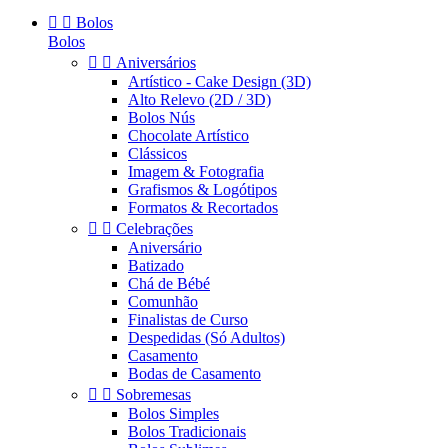


Bolos
Bolos


Aniversários
Artístico - Cake Design (3D)
Alto Relevo (2D / 3D)
Bolos Nús
Chocolate Artístico
Clássicos
Imagem & Fotografia
Grafismos & Logótipos
Formatos & Recortados


Celebrações
Aniversário
Batizado
Chá de Bébé
Comunhão
Finalistas de Curso
Despedidas (Só Adultos)
Casamento
Bodas de Casamento


Sobremesas
Bolos Simples
Bolos Tradicionais