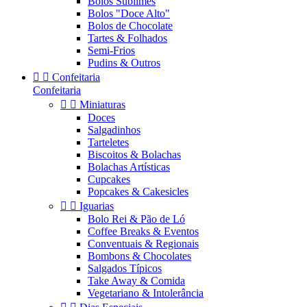
Bolos Sublimes
Bolos "Doce Alto"
Bolos de Chocolate
Tartes & Folhados
Semi-Frios
Pudins & Outros


Confeitaria
Confeitaria


Miniaturas
Doces
Salgadinhos
Tarteletes
Biscoitos & Bolachas
Bolachas Artísticas
Cupcakes
Popcakes & Cakesicles


Iguarias
Bolo Rei & Pão de Ló
Coffee Breaks & Eventos
Conventuais & Regionais
Bombons & Chocolates
Salgados Típicos
Take Away & Comida
Vegetariano & Intolerância