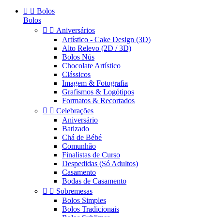


Bolos
Bolos


Aniversários
Artístico - Cake Design (3D)
Alto Relevo (2D / 3D)
Bolos Nús
Chocolate Artístico
Clássicos
Imagem & Fotografia
Grafismos & Logótipos
Formatos & Recortados


Celebrações
Aniversário
Batizado
Chá de Bébé
Comunhão
Finalistas de Curso
Despedidas (Só Adultos)
Casamento
Bodas de Casamento


Sobremesas
Bolos Simples
Bolos Tradicionais