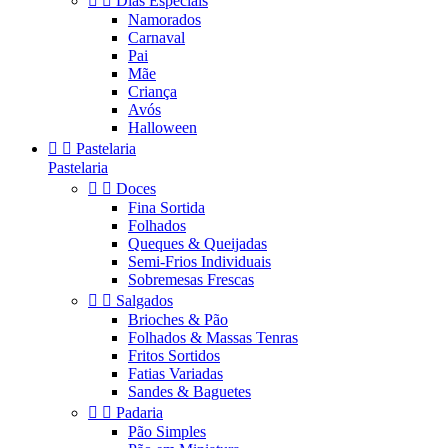


Dias Especiais
Namorados
Carnaval
Pai
Mãe
Criança
Avós
Halloween


Pastelaria
Pastelaria


Doces
Fina Sortida
Folhados
Queques & Queijadas
Semi-Frios Individuais
Sobremesas Frescas


Salgados
Brioches & Pão
Folhados & Massas Tenras
Fritos Sortidos
Fatias Variadas
Sandes & Baguetes


Padaria
Pão Simples