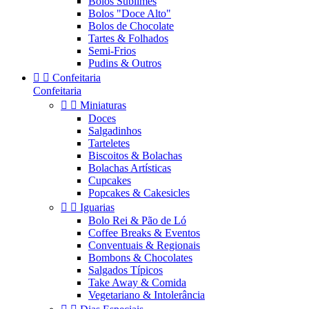
Bolos Sublimes
Bolos "Doce Alto"
Bolos de Chocolate
Tartes & Folhados
Semi-Frios
Pudins & Outros


Confeitaria
Confeitaria


Miniaturas
Doces
Salgadinhos
Tarteletes
Biscoitos & Bolachas
Bolachas Artísticas
Cupcakes
Popcakes & Cakesicles


Iguarias
Bolo Rei & Pão de Ló
Coffee Breaks & Eventos
Conventuais & Regionais
Bombons & Chocolates
Salgados Típicos
Take Away & Comida
Vegetariano & Intolerância