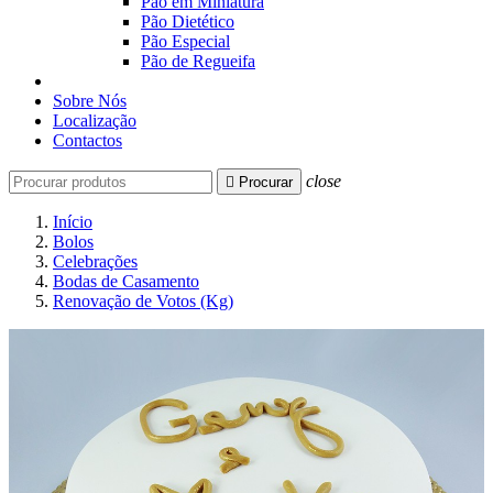
Pão em Miniatura
Pão Dietético
Pão Especial
Pão de Regueifa
Sobre Nós
Localização
Contactos
close

Procurar
Início
Bolos
Celebrações
Bodas de Casamento
Renovação de Votos (Kg)