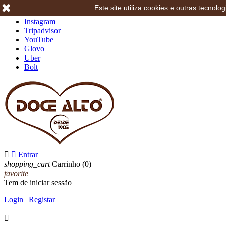
Este site utiliza cookies e outras tecno
Facebook
Instagram
Tripadvisor
YouTube
Glovo
Uber
Bolt


Entrar
shopping_cart
Carrinho
(0)
favorite
Tem de iniciar sessão
Login
|
Registar
