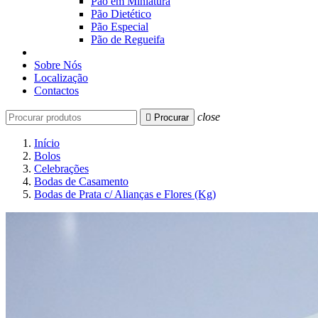
Pão em Miniatura
Pão Dietético
Pão Especial
Pão de Regueifa
Sobre Nós
Localização
Contactos
close

Procurar
Início
Bolos
Celebrações
Bodas de Casamento
Bodas de Prata c/ Alianças e Flores (Kg)