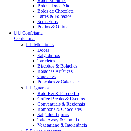
Bolos Sublimes
Bolos "Doce Alto"
Bolos de Chocolate
Tartes & Folhados
Semi-Frios
Pudins & Outros


Confeitaria
Confeitaria


Miniaturas
Doces
Salgadinhos
Tarteletes
Biscoitos & Bolachas
Bolachas Artísticas
Cupcakes
Popcakes & Cakesicles


Iguarias
Bolo Rei & Pão de Ló
Coffee Breaks & Eventos
Conventuais & Regionais
Bombons & Chocolates
Salgados Típicos
Take Away & Comida
Vegetariano & Intolerância