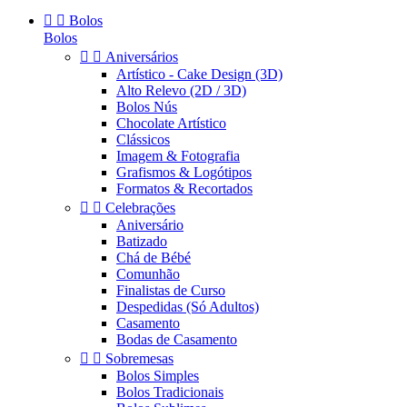


Bolos
Bolos


Aniversários
Artístico - Cake Design (3D)
Alto Relevo (2D / 3D)
Bolos Nús
Chocolate Artístico
Clássicos
Imagem & Fotografia
Grafismos & Logótipos
Formatos & Recortados


Celebrações
Aniversário
Batizado
Chá de Bébé
Comunhão
Finalistas de Curso
Despedidas (Só Adultos)
Casamento
Bodas de Casamento


Sobremesas
Bolos Simples
Bolos Tradicionais