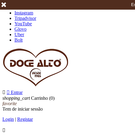
Es
Facebook
Instagram
Tripadvisor
YouTube
Glovo
Uber
Bolt


Entrar
shopping_cart
Carrinho
(0)
favorite
Tem de iniciar sessão
Login
|
Registar
