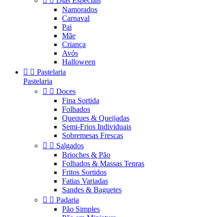


Dias Especiais
Namorados
Carnaval
Pai
Mãe
Criança
Avós
Halloween


Pastelaria
Pastelaria


Doces
Fina Sortida
Folhados
Queques & Queijadas
Semi-Frios Individuais
Sobremesas Frescas


Salgados
Brioches & Pão
Folhados & Massas Tenras
Fritos Sortidos
Fatias Variadas
Sandes & Baguetes


Padaria
Pão Simples