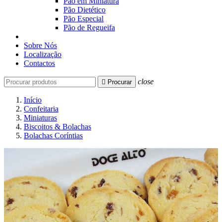
Pão em Miniatura
Pão Dietético
Pão Especial
Pão de Regueifa
Sobre Nós
Localização
Contactos
close

Procurar
Início
Confeitaria
Miniaturas
Biscoitos & Bolachas
Bolachas Coríntias