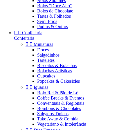
Bolos Sublimes
Bolos "Doce Alto"
Bolos de Chocolate
Tartes & Folhados
Semi-Frios
Pudins & Outros


Confeitaria
Confeitaria


Miniaturas
Doces
Salgadinhos
Tarteletes
Biscoitos & Bolachas
Bolachas Artísticas
Cupcakes
Popcakes & Cakesicles


Iguarias
Bolo Rei & Pão de Ló
Coffee Breaks & Eventos
Conventuais & Regionais
Bombons & Chocolates
Salgados Típicos
Take Away & Comida
Vegetariano & Intolerância