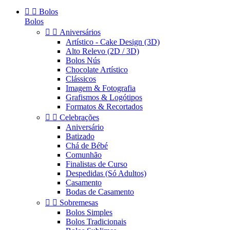


Bolos
Bolos


Aniversários
Artístico - Cake Design (3D)
Alto Relevo (2D / 3D)
Bolos Nús
Chocolate Artístico
Clássicos
Imagem & Fotografia
Grafismos & Logótipos
Formatos & Recortados


Celebrações
Aniversário
Batizado
Chá de Bébé
Comunhão
Finalistas de Curso
Despedidas (Só Adultos)
Casamento
Bodas de Casamento


Sobremesas
Bolos Simples
Bolos Tradicionais