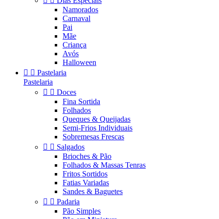


Dias Especiais
Namorados
Carnaval
Pai
Mãe
Criança
Avós
Halloween


Pastelaria
Pastelaria


Doces
Fina Sortida
Folhados
Queques & Queijadas
Semi-Frios Individuais
Sobremesas Frescas


Salgados
Brioches & Pão
Folhados & Massas Tenras
Fritos Sortidos
Fatias Variadas
Sandes & Baguetes


Padaria
Pão Simples