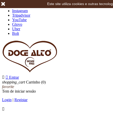
Este site utiliza cookies e outras tecno
Facebook
Instagram
Tripadvisor
YouTube
Glovo
Uber
Bolt


Entrar
shopping_cart
Carrinho
(0)
favorite
Tem de iniciar sessão
Login
|
Registar
