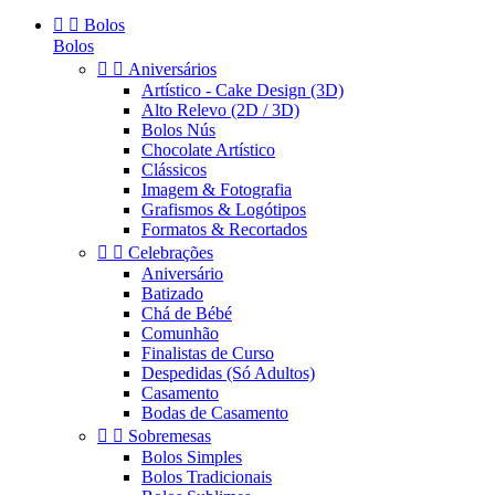


Bolos
Bolos


Aniversários
Artístico - Cake Design (3D)
Alto Relevo (2D / 3D)
Bolos Nús
Chocolate Artístico
Clássicos
Imagem & Fotografia
Grafismos & Logótipos
Formatos & Recortados


Celebrações
Aniversário
Batizado
Chá de Bébé
Comunhão
Finalistas de Curso
Despedidas (Só Adultos)
Casamento
Bodas de Casamento


Sobremesas
Bolos Simples
Bolos Tradicionais