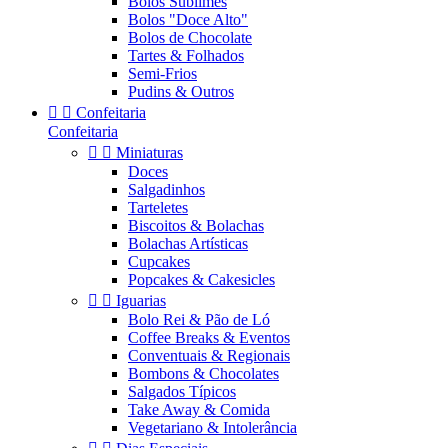
Bolos Sublimes
Bolos "Doce Alto"
Bolos de Chocolate
Tartes & Folhados
Semi-Frios
Pudins & Outros


Confeitaria
Confeitaria


Miniaturas
Doces
Salgadinhos
Tarteletes
Biscoitos & Bolachas
Bolachas Artísticas
Cupcakes
Popcakes & Cakesicles


Iguarias
Bolo Rei & Pão de Ló
Coffee Breaks & Eventos
Conventuais & Regionais
Bombons & Chocolates
Salgados Típicos
Take Away & Comida
Vegetariano & Intolerância