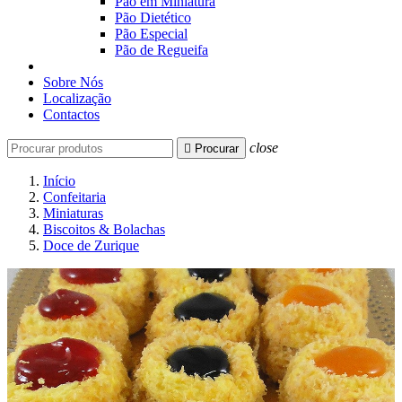
Pão em Miniatura
Pão Dietético
Pão Especial
Pão de Regueifa
Sobre Nós
Localização
Contactos
close

Procurar
Início
Confeitaria
Miniaturas
Biscoitos & Bolachas
Doce de Zurique