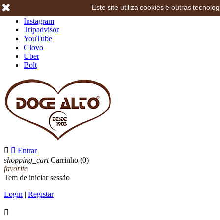
Este site utiliza cookies e outras tecno
Facebook
Instagram
Tripadvisor
YouTube
Glovo
Uber
Bolt


Entrar
shopping_cart
Carrinho
(0)
favorite
Tem de iniciar sessão
Login
|
Registar
