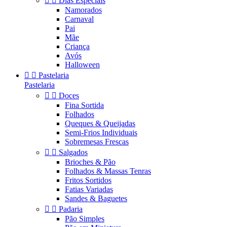


Dias Especiais
Namorados
Carnaval
Pai
Mãe
Criança
Avós
Halloween


Pastelaria
Pastelaria


Doces
Fina Sortida
Folhados
Queques & Queijadas
Semi-Frios Individuais
Sobremesas Frescas


Salgados
Brioches & Pão
Folhados & Massas Tenras
Fritos Sortidos
Fatias Variadas
Sandes & Baguetes


Padaria
Pão Simples