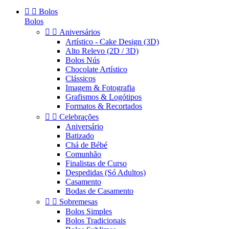


Bolos
Bolos


Aniversários
Artístico - Cake Design (3D)
Alto Relevo (2D / 3D)
Bolos Nús
Chocolate Artístico
Clássicos
Imagem & Fotografia
Grafismos & Logótipos
Formatos & Recortados


Celebrações
Aniversário
Batizado
Chá de Bébé
Comunhão
Finalistas de Curso
Despedidas (Só Adultos)
Casamento
Bodas de Casamento


Sobremesas
Bolos Simples
Bolos Tradicionais