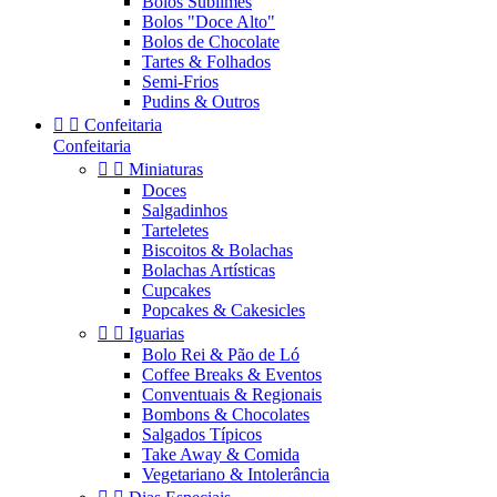
Bolos Sublimes
Bolos "Doce Alto"
Bolos de Chocolate
Tartes & Folhados
Semi-Frios
Pudins & Outros


Confeitaria
Confeitaria


Miniaturas
Doces
Salgadinhos
Tarteletes
Biscoitos & Bolachas
Bolachas Artísticas
Cupcakes
Popcakes & Cakesicles


Iguarias
Bolo Rei & Pão de Ló
Coffee Breaks & Eventos
Conventuais & Regionais
Bombons & Chocolates
Salgados Típicos
Take Away & Comida
Vegetariano & Intolerância