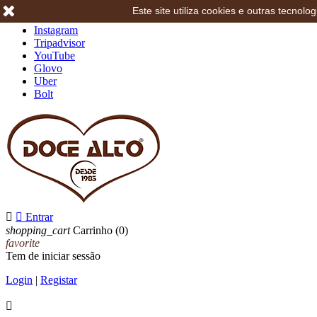
Este site utiliza cookies e outras tecno
Facebook
Instagram
Tripadvisor
YouTube
Glovo
Uber
Bolt


Entrar
shopping_cart
Carrinho
(0)
favorite
Tem de iniciar sessão
Login
|
Registar
