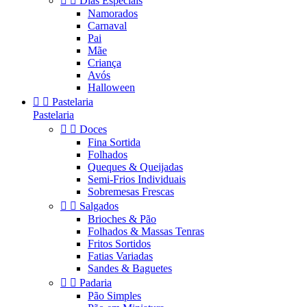


Dias Especiais
Namorados
Carnaval
Pai
Mãe
Criança
Avós
Halloween


Pastelaria
Pastelaria


Doces
Fina Sortida
Folhados
Queques & Queijadas
Semi-Frios Individuais
Sobremesas Frescas


Salgados
Brioches & Pão
Folhados & Massas Tenras
Fritos Sortidos
Fatias Variadas
Sandes & Baguetes


Padaria
Pão Simples