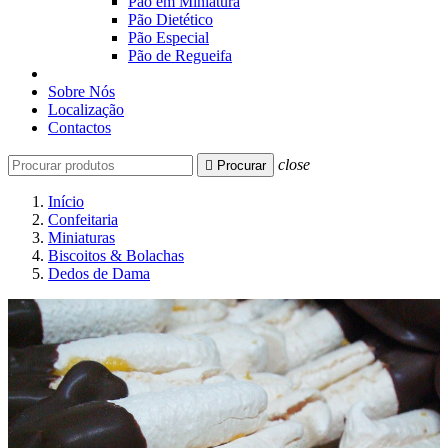
Pão em Miniatura
Pão Dietético
Pão Especial
Pão de Regueifa
Sobre Nós
Localização
Contactos
close

Procurar
Início
Confeitaria
Miniaturas
Biscoitos & Bolachas
Dedos de Dama