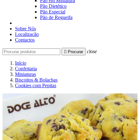
Pão em Miniatura
Pão Dietético
Pão Especial
Pão de Regueifa
Sobre Nós
Localização
Contactos
close

Procurar
Início
Confeitaria
Miniaturas
Biscoitos & Bolachas
Cookies com Pepitas