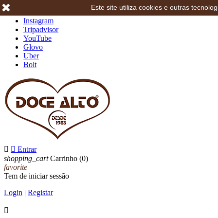
Este site utiliza cookies e outras tecno
Facebook
Instagram
Tripadvisor
YouTube
Glovo
Uber
Bolt


Entrar
shopping_cart
Carrinho
(0)
favorite
Tem de iniciar sessão
Login
|
Registar
