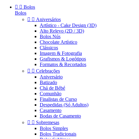


Bolos
Bolos


Aniversários
Artístico - Cake Design (3D)
Alto Relevo (2D / 3D)
Bolos Nús
Chocolate Artístico
Clássicos
Imagem & Fotografia
Grafismos & Logótipos
Formatos & Recortados


Celebrações
Aniversário
Batizado
Chá de Bébé
Comunhão
Finalistas de Curso
Despedidas (Só Adultos)
Casamento
Bodas de Casamento


Sobremesas
Bolos Simples
Bolos Tradicionais