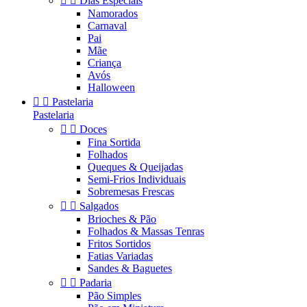


Dias Especiais
Namorados
Carnaval
Pai
Mãe
Criança
Avós
Halloween


Pastelaria
Pastelaria


Doces
Fina Sortida
Folhados
Queques & Queijadas
Semi-Frios Individuais
Sobremesas Frescas


Salgados
Brioches & Pão
Folhados & Massas Tenras
Fritos Sortidos
Fatias Variadas
Sandes & Baguetes


Padaria
Pão Simples