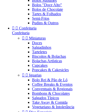
Bolos Sublimes
Bolos "Doce Alto"
Bolos de Chocolate
Tartes & Folhados
Semi-Frios
Pudins & Outros


Confeitaria
Confeitaria


Miniaturas
Doces
Salgadinhos
Tarteletes
Biscoitos & Bolachas
Bolachas Artísticas
Cupcakes
Popcakes & Cakesicles


Iguarias
Bolo Rei & Pão de Ló
Coffee Breaks & Eventos
Conventuais & Regionais
Bombons & Chocolates
Salgados Típicos
Take Away & Comida
Vegetariano & Intolerância