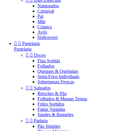


Dias Especiais
Namorados
Carnaval
Pai
Mãe
Criança
Avós
Halloween


Pastelaria
Pastelaria


Doces
Fina Sortida
Folhados
Queques & Queijadas
Semi-Frios Individuais
Sobremesas Frescas


Salgados
Brioches & Pão
Folhados & Massas Tenras
Fritos Sortidos
Fatias Variadas
Sandes & Baguetes


Padaria
Pão Simples