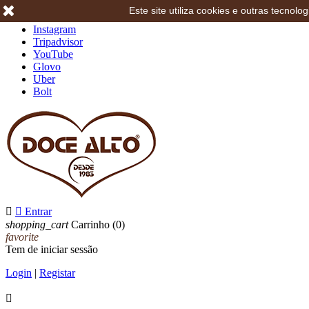
Este site utiliza cookies e outras tecno
Facebook
Instagram
Tripadvisor
YouTube
Glovo
Uber
Bolt


Entrar
shopping_cart
Carrinho
(0)
favorite
Tem de iniciar sessão
Login
|
Registar
