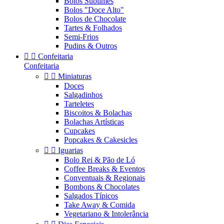
Bolos Sublimes
Bolos "Doce Alto"
Bolos de Chocolate
Tartes & Folhados
Semi-Frios
Pudins & Outros


Confeitaria
Confeitaria


Miniaturas
Doces
Salgadinhos
Tarteletes
Biscoitos & Bolachas
Bolachas Artísticas
Cupcakes
Popcakes & Cakesicles


Iguarias
Bolo Rei & Pão de Ló
Coffee Breaks & Eventos
Conventuais & Regionais
Bombons & Chocolates
Salgados Típicos
Take Away & Comida
Vegetariano & Intolerância