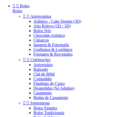


Bolos
Bolos


Aniversários
Artístico - Cake Design (3D)
Alto Relevo (2D / 3D)
Bolos Nús
Chocolate Artístico
Clássicos
Imagem & Fotografia
Grafismos & Logótipos
Formatos & Recortados


Celebrações
Aniversário
Batizado
Chá de Bébé
Comunhão
Finalistas de Curso
Despedidas (Só Adultos)
Casamento
Bodas de Casamento


Sobremesas
Bolos Simples
Bolos Tradicionais