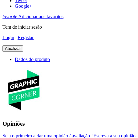
Tweet
Google+
favorite
Adicionar aos favoritos
Tem de iniciar sesão
Login
|
Registar
Dados do produto
Opiniões
Seja o primeiro a dar uma opinião / avaliação !
Escreva a sua opinião