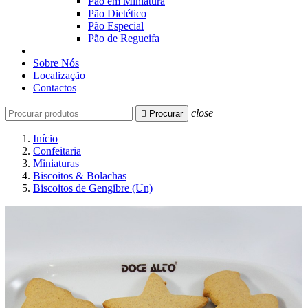
Pão em Miniatura
Pão Dietético
Pão Especial
Pão de Regueifa
Sobre Nós
Localização
Contactos
close

Procurar
Início
Confeitaria
Miniaturas
Biscoitos & Bolachas
Biscoitos de Gengibre (Un)