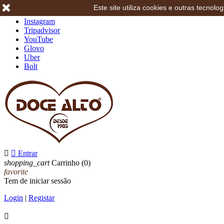
Este site utiliza cookies e outras tecno
Facebook
Instagram
Tripadvisor
YouTube
Glovo
Uber
Bolt


Entrar
shopping_cart
Carrinho
(0)
favorite
Tem de iniciar sessão
Login
|
Registar
