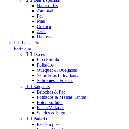


Dias Especiais
Namorados
Carnaval
Pai
Mãe
Criança
Avós
Halloween


Pastelaria
Pastelaria


Doces
Fina Sortida
Folhados
Queques & Queijadas
Semi-Frios Individuais
Sobremesas Frescas


Salgados
Brioches & Pão
Folhados & Massas Tenras
Fritos Sortidos
Fatias Variadas
Sandes & Baguetes


Padaria
Pão Simples