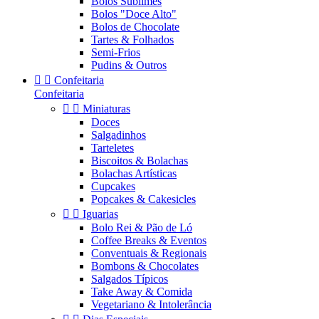
Bolos Sublimes
Bolos "Doce Alto"
Bolos de Chocolate
Tartes & Folhados
Semi-Frios
Pudins & Outros


Confeitaria
Confeitaria


Miniaturas
Doces
Salgadinhos
Tarteletes
Biscoitos & Bolachas
Bolachas Artísticas
Cupcakes
Popcakes & Cakesicles


Iguarias
Bolo Rei & Pão de Ló
Coffee Breaks & Eventos
Conventuais & Regionais
Bombons & Chocolates
Salgados Típicos
Take Away & Comida
Vegetariano & Intolerância