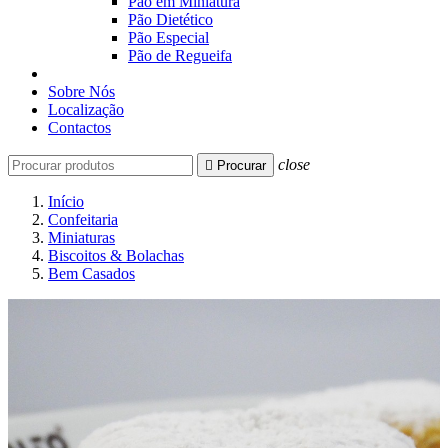
Pão em Miniatura
Pão Dietético
Pão Especial
Pão de Regueifa
Sobre Nós
Localização
Contactos
close

Procurar
Início
Confeitaria
Miniaturas
Biscoitos & Bolachas
Bem Casados