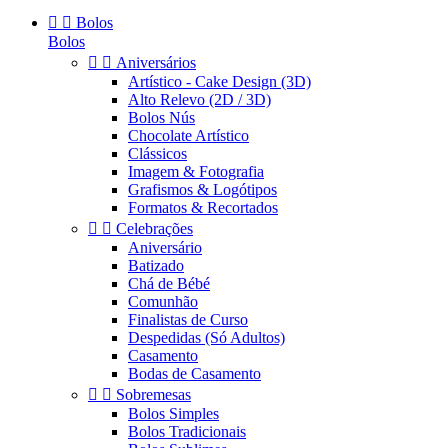


Bolos
Bolos


Aniversários
Artístico - Cake Design (3D)
Alto Relevo (2D / 3D)
Bolos Nús
Chocolate Artístico
Clássicos
Imagem & Fotografia
Grafismos & Logótipos
Formatos & Recortados


Celebrações
Aniversário
Batizado
Chá de Bébé
Comunhão
Finalistas de Curso
Despedidas (Só Adultos)
Casamento
Bodas de Casamento


Sobremesas
Bolos Simples
Bolos Tradicionais