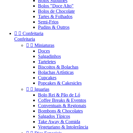
Bolos Sublimes
Bolos "Doce Alto"
Bolos de Chocolate
Tartes & Folhados
Semi-Frios
Pudins & Outros


Confeitaria
Confeitaria


Miniaturas
Doces
Salgadinhos
Tarteletes
Biscoitos & Bolachas
Bolachas Artísticas
Cupcakes
Popcakes & Cakesicles


Iguarias
Bolo Rei & Pão de Ló
Coffee Breaks & Eventos
Conventuais & Regionais
Bombons & Chocolates
Salgados Típicos
Take Away & Comida
Vegetariano & Intolerância