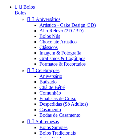


Bolos
Bolos


Aniversários
Artístico - Cake Design (3D)
Alto Relevo (2D / 3D)
Bolos Nús
Chocolate Artístico
Clássicos
Imagem & Fotografia
Grafismos & Logótipos
Formatos & Recortados


Celebrações
Aniversário
Batizado
Chá de Bébé
Comunhão
Finalistas de Curso
Despedidas (Só Adultos)
Casamento
Bodas de Casamento


Sobremesas
Bolos Simples
Bolos Tradicionais