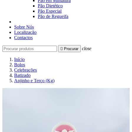
Pão em Miniatura
Pão Dietético
Pão Especial
Pão de Regueifa
Sobre Nós
Localização
Contactos
close

Procurar
Início
Bolos
Celebrações
Batizado
Anjinho e Terço (Kg)