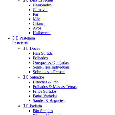


Dias Especiais
Namorados
Carnaval
Pai
Mãe
Criança
Avós
Halloween


Pastelaria
Pastelaria


Doces
Fina Sortida
Folhados
Queques & Queijadas
Semi-Frios Individuais
Sobremesas Frescas


Salgados
Brioches & Pão
Folhados & Massas Tenras
Fritos Sortidos
Fatias Variadas
Sandes & Baguetes


Padaria
Pão Simples