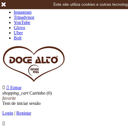
Este site utiliza cookies e outras tecno
Facebook
Instagram
Tripadvisor
YouTube
Glovo
Uber
Bolt


Entrar
shopping_cart
Carrinho
(0)
favorite
Tem de iniciar sessão
Login
|
Registar
