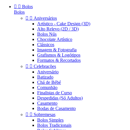


Bolos
Bolos


Aniversários
Artístico - Cake Design (3D)
Alto Relevo (2D / 3D)
Bolos Nús
Chocolate Artístico
Clássicos
Imagem & Fotografia
Grafismos & Logótipos
Formatos & Recortados


Celebrações
Aniversário
Batizado
Chá de Bébé
Comunhão
Finalistas de Curso
Despedidas (Só Adultos)
Casamento
Bodas de Casamento


Sobremesas
Bolos Simples
Bolos Tradicionais