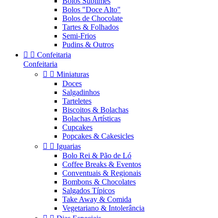
Bolos Sublimes
Bolos "Doce Alto"
Bolos de Chocolate
Tartes & Folhados
Semi-Frios
Pudins & Outros


Confeitaria
Confeitaria


Miniaturas
Doces
Salgadinhos
Tarteletes
Biscoitos & Bolachas
Bolachas Artísticas
Cupcakes
Popcakes & Cakesicles


Iguarias
Bolo Rei & Pão de Ló
Coffee Breaks & Eventos
Conventuais & Regionais
Bombons & Chocolates
Salgados Típicos
Take Away & Comida
Vegetariano & Intolerância