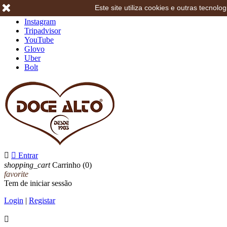
Este site utiliza cookies e outras tecno
Facebook
Instagram
Tripadvisor
YouTube
Glovo
Uber
Bolt


Entrar
shopping_cart
Carrinho
(0)
favorite
Tem de iniciar sessão
Login
|
Registar
