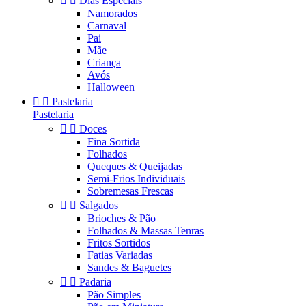


Dias Especiais
Namorados
Carnaval
Pai
Mãe
Criança
Avós
Halloween


Pastelaria
Pastelaria


Doces
Fina Sortida
Folhados
Queques & Queijadas
Semi-Frios Individuais
Sobremesas Frescas


Salgados
Brioches & Pão
Folhados & Massas Tenras
Fritos Sortidos
Fatias Variadas
Sandes & Baguetes


Padaria
Pão Simples