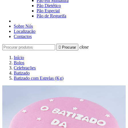
Pão em Miniatura
Pão Dietético
Pão Especial
Pão de Regueifa
Sobre Nós
Localização
Contactos
close

Procurar
Início
Bolos
Celebrações
Batizado
Batizado com Estrelas (Kg)