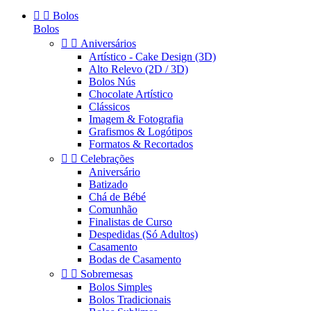


Bolos
Bolos


Aniversários
Artístico - Cake Design (3D)
Alto Relevo (2D / 3D)
Bolos Nús
Chocolate Artístico
Clássicos
Imagem & Fotografia
Grafismos & Logótipos
Formatos & Recortados


Celebrações
Aniversário
Batizado
Chá de Bébé
Comunhão
Finalistas de Curso
Despedidas (Só Adultos)
Casamento
Bodas de Casamento


Sobremesas
Bolos Simples
Bolos Tradicionais