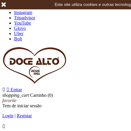
Este site utiliza cookies e outras tecno
Facebook
Instagram
Tripadvisor
YouTube
Glovo
Uber
Bolt


Entrar
shopping_cart
Carrinho
(0)
favorite
Tem de iniciar sessão
Login
|
Registar
