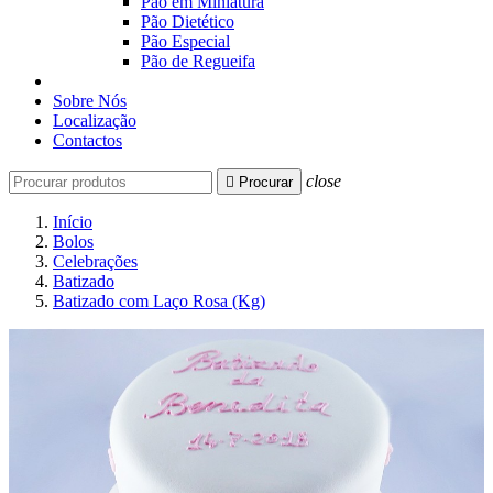
Pão em Miniatura
Pão Dietético
Pão Especial
Pão de Regueifa
Sobre Nós
Localização
Contactos
close

Procurar
Início
Bolos
Celebrações
Batizado
Batizado com Laço Rosa (Kg)