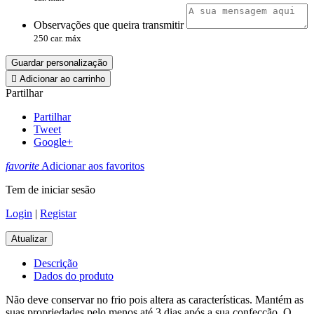
Observações que queira transmitir
250 car. máx
Guardar personalização

Adicionar ao carrinho
Partilhar
Partilhar
Tweet
Google+
favorite
Adicionar aos favoritos
Tem de iniciar sesão
Login
|
Registar
Descrição
Dados do produto
Não deve conservar no frio pois altera as características. Mantém as
suas propriedades pelo menos até 3 dias após a sua confecção. O