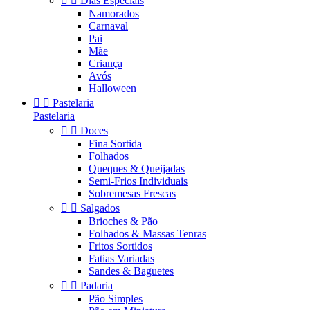


Dias Especiais
Namorados
Carnaval
Pai
Mãe
Criança
Avós
Halloween


Pastelaria
Pastelaria


Doces
Fina Sortida
Folhados
Queques & Queijadas
Semi-Frios Individuais
Sobremesas Frescas


Salgados
Brioches & Pão
Folhados & Massas Tenras
Fritos Sortidos
Fatias Variadas
Sandes & Baguetes


Padaria
Pão Simples