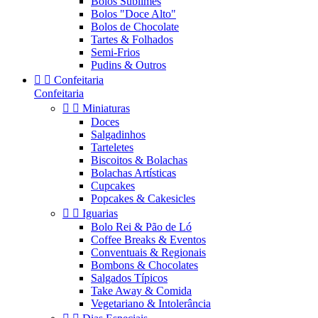
Bolos Sublimes
Bolos "Doce Alto"
Bolos de Chocolate
Tartes & Folhados
Semi-Frios
Pudins & Outros


Confeitaria
Confeitaria


Miniaturas
Doces
Salgadinhos
Tarteletes
Biscoitos & Bolachas
Bolachas Artísticas
Cupcakes
Popcakes & Cakesicles


Iguarias
Bolo Rei & Pão de Ló
Coffee Breaks & Eventos
Conventuais & Regionais
Bombons & Chocolates
Salgados Típicos
Take Away & Comida
Vegetariano & Intolerância