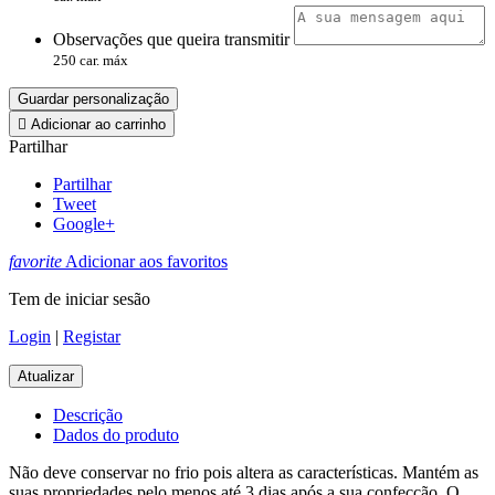
Observações que queira transmitir
250 car. máx
Guardar personalização

Adicionar ao carrinho
Partilhar
Partilhar
Tweet
Google+
favorite
Adicionar aos favoritos
Tem de iniciar sesão
Login
|
Registar
Descrição
Dados do produto
Não deve conservar no frio pois altera as características. Mantém as
suas propriedades pelo menos até 3 dias após a sua confecção. O