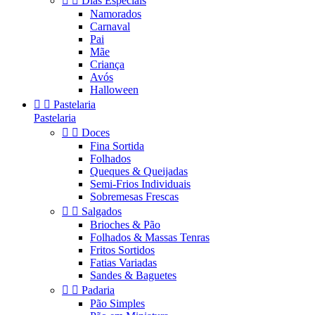


Dias Especiais
Namorados
Carnaval
Pai
Mãe
Criança
Avós
Halloween


Pastelaria
Pastelaria


Doces
Fina Sortida
Folhados
Queques & Queijadas
Semi-Frios Individuais
Sobremesas Frescas


Salgados
Brioches & Pão
Folhados & Massas Tenras
Fritos Sortidos
Fatias Variadas
Sandes & Baguetes


Padaria
Pão Simples