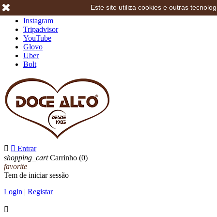
Este site utiliza cookies e outras tecno
Facebook
Instagram
Tripadvisor
YouTube
Glovo
Uber
Bolt


Entrar
shopping_cart
Carrinho
(0)
favorite
Tem de iniciar sessão
Login
|
Registar
