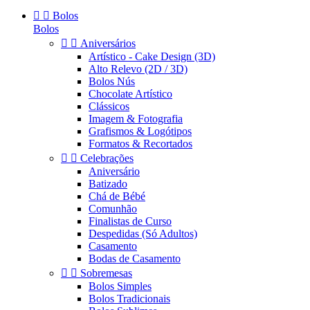


Bolos
Bolos


Aniversários
Artístico - Cake Design (3D)
Alto Relevo (2D / 3D)
Bolos Nús
Chocolate Artístico
Clássicos
Imagem & Fotografia
Grafismos & Logótipos
Formatos & Recortados


Celebrações
Aniversário
Batizado
Chá de Bébé
Comunhão
Finalistas de Curso
Despedidas (Só Adultos)
Casamento
Bodas de Casamento


Sobremesas
Bolos Simples
Bolos Tradicionais