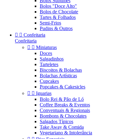
Bolos Sublimes
Bolos "Doce Alto"
Bolos de Chocolate
Tartes & Folhados
Semi-Frios
Pudins & Outros


Confeitaria
Confeitaria


Miniaturas
Doces
Salgadinhos
Tarteletes
Biscoitos & Bolachas
Bolachas Artísticas
Cupcakes
Popcakes & Cakesicles


Iguarias
Bolo Rei & Pão de Ló
Coffee Breaks & Eventos
Conventuais & Regionais
Bombons & Chocolates
Salgados Típicos
Take Away & Comida
Vegetariano & Intolerância