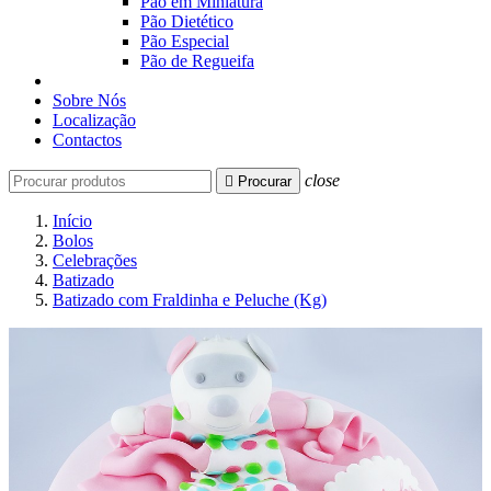
Pão em Miniatura
Pão Dietético
Pão Especial
Pão de Regueifa
Sobre Nós
Localização
Contactos
close

Procurar
Início
Bolos
Celebrações
Batizado
Batizado com Fraldinha e Peluche (Kg)