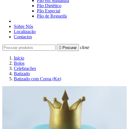
Pão em Miniatura
Pão Dietético
Pão Especial
Pão de Regueifa
Sobre Nós
Localização
Contactos
close

Procurar
Início
Bolos
Celebrações
Batizado
Batizado com Coroa (Kg)