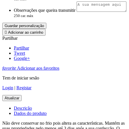
Observações que queira transmitir
250 car. máx
Guardar personalização

Adicionar ao carrinho
Partilhar
Partilhar
Tweet
Google+
favorite
Adicionar aos favoritos
Tem de iniciar sesão
Login
|
Registar
Descrição
Dados do produto
Não deve conservar no frio pois altera as características. Mantém as
suas propriedades pelo menos até 3 dias após a sua confecção. O