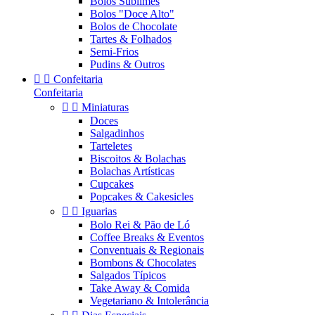
Bolos Sublimes
Bolos "Doce Alto"
Bolos de Chocolate
Tartes & Folhados
Semi-Frios
Pudins & Outros


Confeitaria
Confeitaria


Miniaturas
Doces
Salgadinhos
Tarteletes
Biscoitos & Bolachas
Bolachas Artísticas
Cupcakes
Popcakes & Cakesicles


Iguarias
Bolo Rei & Pão de Ló
Coffee Breaks & Eventos
Conventuais & Regionais
Bombons & Chocolates
Salgados Típicos
Take Away & Comida
Vegetariano & Intolerância