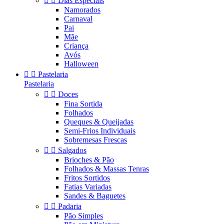


Dias Especiais
Namorados
Carnaval
Pai
Mãe
Criança
Avós
Halloween


Pastelaria
Pastelaria


Doces
Fina Sortida
Folhados
Queques & Queijadas
Semi-Frios Individuais
Sobremesas Frescas


Salgados
Brioches & Pão
Folhados & Massas Tenras
Fritos Sortidos
Fatias Variadas
Sandes & Baguetes


Padaria
Pão Simples