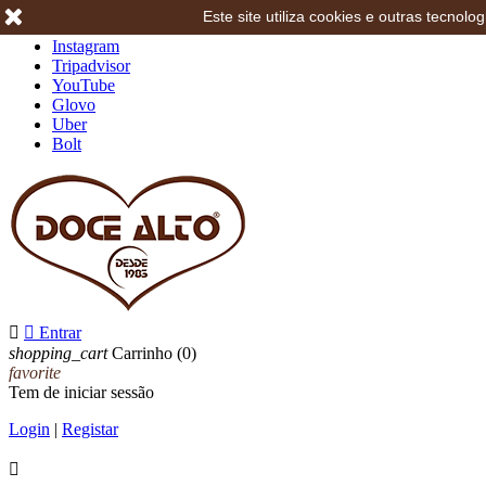
Este site utiliza cookies e outras tecno
Facebook
Instagram
Tripadvisor
YouTube
Glovo
Uber
Bolt


Entrar
shopping_cart
Carrinho
(0)
favorite
Tem de iniciar sessão
Login
|
Registar
