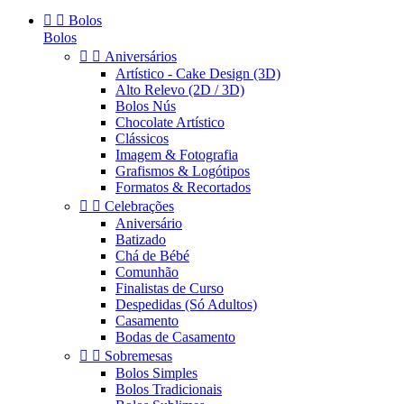


Bolos
Bolos


Aniversários
Artístico - Cake Design (3D)
Alto Relevo (2D / 3D)
Bolos Nús
Chocolate Artístico
Clássicos
Imagem & Fotografia
Grafismos & Logótipos
Formatos & Recortados


Celebrações
Aniversário
Batizado
Chá de Bébé
Comunhão
Finalistas de Curso
Despedidas (Só Adultos)
Casamento
Bodas de Casamento


Sobremesas
Bolos Simples
Bolos Tradicionais