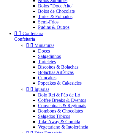
Bolos Sublimes
Bolos "Doce Alto"
Bolos de Chocolate
Tartes & Folhados
Semi-Frios
Pudins & Outros


Confeitaria
Confeitaria


Miniaturas
Doces
Salgadinhos
Tarteletes
Biscoitos & Bolachas
Bolachas Artísticas
Cupcakes
Popcakes & Cakesicles


Iguarias
Bolo Rei & Pão de Ló
Coffee Breaks & Eventos
Conventuais & Regionais
Bombons & Chocolates
Salgados Típicos
Take Away & Comida
Vegetariano & Intolerância