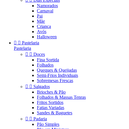


Dias Especiais
Namorados
Carnaval
Pai
Mãe
Criança
Avós
Halloween


Pastelaria
Pastelaria


Doces
Fina Sortida
Folhados
Queques & Queijadas
Semi-Frios Individuais
Sobremesas Frescas


Salgados
Brioches & Pão
Folhados & Massas Tenras
Fritos Sortidos
Fatias Variadas
Sandes & Baguetes


Padaria
Pão Simples