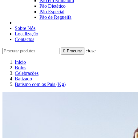
Pão em Miniatura
Pão Dietético
Pão Especial
Pão de Regueifa
Sobre Nós
Localização
Contactos
close

Procurar
Início
Bolos
Celebrações
Batizado
Batismo com os Pais (Kg)