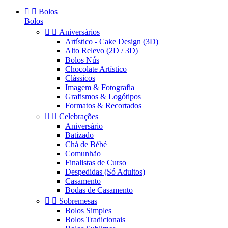


Bolos
Bolos


Aniversários
Artístico - Cake Design (3D)
Alto Relevo (2D / 3D)
Bolos Nús
Chocolate Artístico
Clássicos
Imagem & Fotografia
Grafismos & Logótipos
Formatos & Recortados


Celebrações
Aniversário
Batizado
Chá de Bébé
Comunhão
Finalistas de Curso
Despedidas (Só Adultos)
Casamento
Bodas de Casamento


Sobremesas
Bolos Simples
Bolos Tradicionais