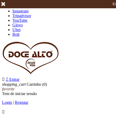
Es
Facebook
Instagram
Tripadvisor
YouTube
Glovo
Uber
Bolt


Entrar
shopping_cart
Carrinho
(0)
favorite
Tem de iniciar sessão
Login
|
Registar
