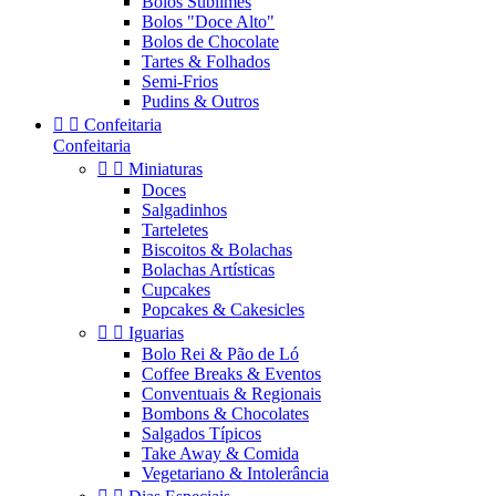
Bolos Sublimes
Bolos "Doce Alto"
Bolos de Chocolate
Tartes & Folhados
Semi-Frios
Pudins & Outros


Confeitaria
Confeitaria


Miniaturas
Doces
Salgadinhos
Tarteletes
Biscoitos & Bolachas
Bolachas Artísticas
Cupcakes
Popcakes & Cakesicles


Iguarias
Bolo Rei & Pão de Ló
Coffee Breaks & Eventos
Conventuais & Regionais
Bombons & Chocolates
Salgados Típicos
Take Away & Comida
Vegetariano & Intolerância