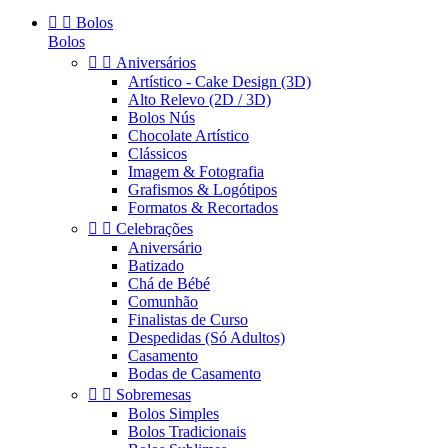


Bolos
Bolos


Aniversários
Artístico - Cake Design (3D)
Alto Relevo (2D / 3D)
Bolos Nús
Chocolate Artístico
Clássicos
Imagem & Fotografia
Grafismos & Logótipos
Formatos & Recortados


Celebrações
Aniversário
Batizado
Chá de Bébé
Comunhão
Finalistas de Curso
Despedidas (Só Adultos)
Casamento
Bodas de Casamento


Sobremesas
Bolos Simples
Bolos Tradicionais