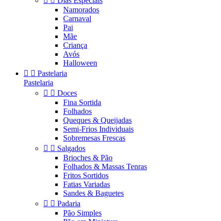


Dias Especiais
Namorados
Carnaval
Pai
Mãe
Criança
Avós
Halloween


Pastelaria
Pastelaria


Doces
Fina Sortida
Folhados
Queques & Queijadas
Semi-Frios Individuais
Sobremesas Frescas


Salgados
Brioches & Pão
Folhados & Massas Tenras
Fritos Sortidos
Fatias Variadas
Sandes & Baguetes


Padaria
Pão Simples