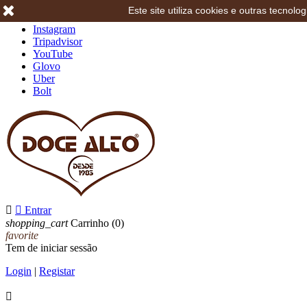
Este site utiliza cookies e outras tecno
Facebook
Instagram
Tripadvisor
YouTube
Glovo
Uber
Bolt


Entrar
shopping_cart
Carrinho
(0)
favorite
Tem de iniciar sessão
Login
|
Registar
