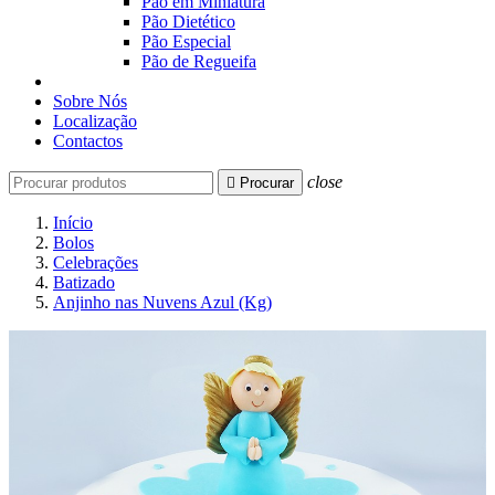
Pão em Miniatura
Pão Dietético
Pão Especial
Pão de Regueifa
Sobre Nós
Localização
Contactos
close

Procurar
Início
Bolos
Celebrações
Batizado
Anjinho nas Nuvens Azul (Kg)