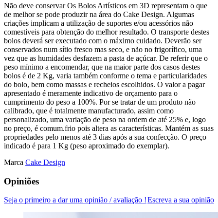
Não deve conservar Os Bolos Artísticos em 3D representam o que
de melhor se pode produzir na área do Cake Design. Algumas
criações implicam a utilização de suportes e/ou acessórios não
comestíveis para obtenção do melhor resultado. O transporte destes
bolos deverá ser executado com o máximo cuidado. Deverão ser
conservados num sítio fresco mas seco, e não no frigorífico, uma
vez que as humidades desfazem a pasta de açúcar. De referir que o
peso mínimo a encomendar, que na maior parte dos casos destes
bolos é de 2 Kg, varia também conforme o tema e particularidades
do bolo, bem como massas e recheios escolhidos. O valor a pagar
apresentado é meramente indicativo de orçamento para o
cumprimento do peso a 100%. Por se tratar de um produto não
calibrado, que é totalmente manufacturado, assim como
personalizado, uma variação de peso na ordem de até 25% e, logo
no preço, é comum.frio pois altera as características. Mantém as suas
propriedades pelo menos até 3 dias após a sua confecção. O preço
indicado é para 1 Kg (peso aproximado do exemplar).
Marca
Cake Design
Opiniões
Seja o primeiro a dar uma opinião / avaliação !
Escreva a sua opinião