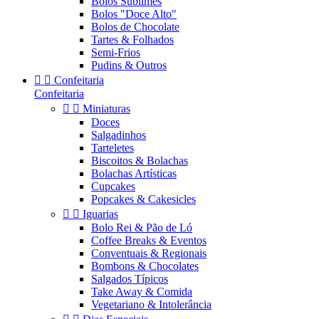
Bolos Sublimes
Bolos "Doce Alto"
Bolos de Chocolate
Tartes & Folhados
Semi-Frios
Pudins & Outros


Confeitaria
Confeitaria


Miniaturas
Doces
Salgadinhos
Tarteletes
Biscoitos & Bolachas
Bolachas Artísticas
Cupcakes
Popcakes & Cakesicles


Iguarias
Bolo Rei & Pão de Ló
Coffee Breaks & Eventos
Conventuais & Regionais
Bombons & Chocolates
Salgados Típicos
Take Away & Comida
Vegetariano & Intolerância