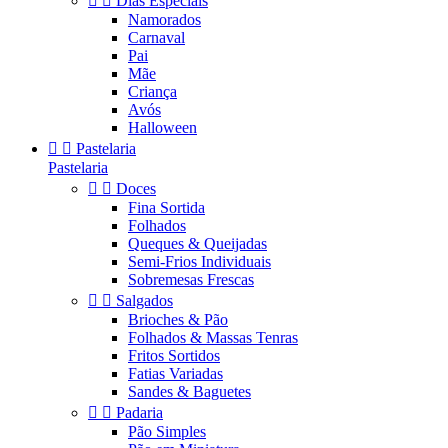


Dias Especiais
Namorados
Carnaval
Pai
Mãe
Criança
Avós
Halloween


Pastelaria
Pastelaria


Doces
Fina Sortida
Folhados
Queques & Queijadas
Semi-Frios Individuais
Sobremesas Frescas


Salgados
Brioches & Pão
Folhados & Massas Tenras
Fritos Sortidos
Fatias Variadas
Sandes & Baguetes


Padaria
Pão Simples