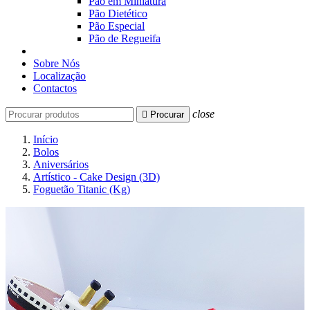
Pão em Miniatura
Pão Dietético
Pão Especial
Pão de Regueifa
Sobre Nós
Localização
Contactos
close

Procurar
Início
Bolos
Aniversários
Artístico - Cake Design (3D)
Foguetão Titanic (Kg)