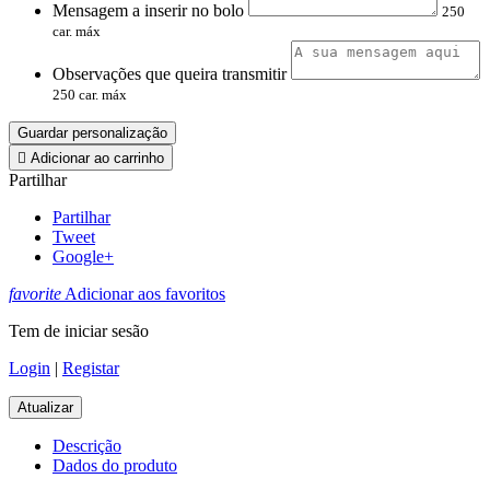
Mensagem a inserir no bolo
250
car. máx
Observações que queira transmitir
250 car. máx
Guardar personalização

Adicionar ao carrinho
Partilhar
Partilhar
Tweet
Google+
favorite
Adicionar aos favoritos
Tem de iniciar sesão
Login
|
Registar
Descrição
Dados do produto