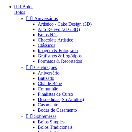


Bolos
Bolos


Aniversários
Artístico - Cake Design (3D)
Alto Relevo (2D / 3D)
Bolos Nús
Chocolate Artístico
Clássicos
Imagem & Fotografia
Grafismos & Logótipos
Formatos & Recortados


Celebrações
Aniversário
Batizado
Chá de Bébé
Comunhão
Finalistas de Curso
Despedidas (Só Adultos)
Casamento
Bodas de Casamento


Sobremesas
Bolos Simples
Bolos Tradicionais