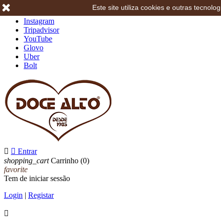
Este site utiliza cookies e outras tecno
Facebook
Instagram
Tripadvisor
YouTube
Glovo
Uber
Bolt


Entrar
shopping_cart
Carrinho
(0)
favorite
Tem de iniciar sessão
Login
|
Registar
